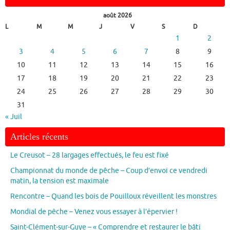
août 2026
L
M
M
J
V
S
D
1
2
3
4
5
6
7
8
9
10
11
12
13
14
15
16
17
18
19
20
21
22
23
24
25
26
27
28
29
30
31
« Juil
Articles récents
Le Creusot – 28 largages effectués, le feu est fixé
Championnat du monde de pêche – Coup d’envoi ce vendredi
matin, la tension est maximale
Rencontre – Quand les bois de Pouilloux réveillent les monstres
Mondial de pêche – Venez vous essayer à l’épervier !
Saint-Clément-sur-Guye – « Comprendre et restaurer le bâti