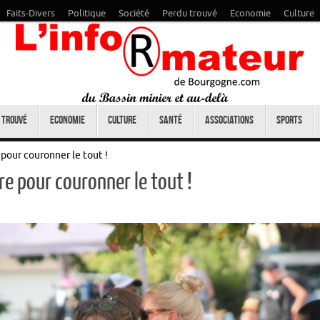
Faits-Divers
Politique
Société
Perdu trouvé
Economie
Culture
 trouvé
Economie
Culture
Santé
Associations
Sports
pour couronner le tout !
re pour couronner le tout !