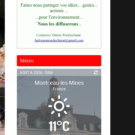
Météo
AOÛT 8, 2026 - SAM.
Montceau-les-Mines
France
11
°
C