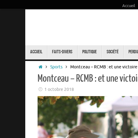
Accueil
Passer
au
contenu
Passer
au
Accueil
Faits-Divers
Politique
Société
Perdu
contenu
Accueil
Sports
Montceau – RCMB : et une victoire 
Montceau – RCMB : et une victoi
1 octobre 2018