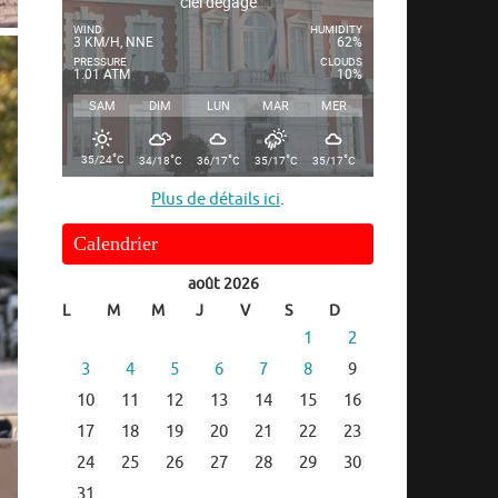
ciel dégagé
WIND
HUMIDITY
3 KM/H, NNE
62%
PRESSURE
CLOUDS
1.01 ATM
10%
SAM
DIM
LUN
MAR
MER
°
°
°
°
°
35/24
C
34/18
C
36/17
C
35/17
C
35/17
C
Plus de détails ici
.
Calendrier
août 2026
L
M
M
J
V
S
D
1
2
3
4
5
6
7
8
9
10
11
12
13
14
15
16
17
18
19
20
21
22
23
24
25
26
27
28
29
30
31