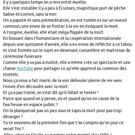
Il y a quelques temps on a rencontré Aurélie.
Elle s’est installée il y a peu à Écuisses, magnifique port de pêche
Saône-et-Loirien, sans la mer.
On a papoté et sans préméditation, on est tombé·es sur un noeud
commun, une envie de se frotter à la vie en évoquant la mort.
A l’origine, Aurélie, elle était méga flippée de la mort.
En bossant dans l’humanitaire et la coopération internationale
depuis une quinzaine d’année, elle a eu envie de réfléchir à ce tabou
et s’est formée sur le sujet en devenant conseillère et maitresse de
cérémonie funéraire.
Comme elle y va pas à moitié, elle a même crée un spectacle et une
chaine
YouTube
pour partager ce qu’elle apprend au commun des
mortels.
Nous ça nous a fait marré, de la voir débouler pleine de vie avec
l’envie d’en découdre avec la mort.
Et ça a pas trainé, on s’est dit qu’il fallait le tenter !
Parce que quand on y pense, où et quand qu’on en cause de la
faucheuse en espace public ?
On la planquerait pas un peu sous le tapis la mort pour pas trop
déranger ?
Tu te souviens de la première fois que t’as compris qu’un jour ce
serait fini ?
Allez, viens on t’invite au premier apéro mortel chez ODiL !