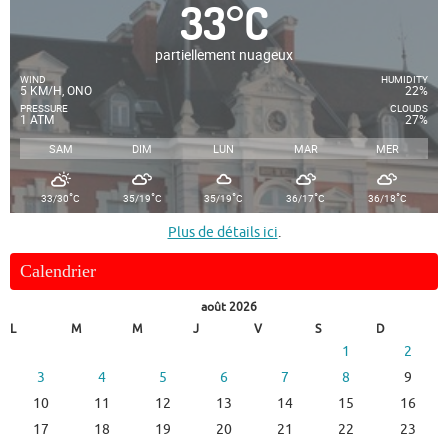
33
°
C
partiellement nuageux
WIND
HUMIDITY
5 KM/H, ONO
22%
PRESSURE
CLOUDS
1 ATM
27%
SAM
DIM
LUN
MAR
MER
°
°
°
°
°
33/30
C
35/19
C
35/19
C
36/17
C
36/18
C
Plus de détails ici
.
Calendrier
août 2026
L
M
M
J
V
S
D
1
2
3
4
5
6
7
8
9
10
11
12
13
14
15
16
17
18
19
20
21
22
23