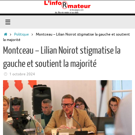
Passer
au
contenu
Accueil
Politique
Montceau – Lilian Noirot stigmatise la gauche et soutient
la majorité
Montceau – Lilian Noirot stigmatise la
gauche et soutient la majorité
1 octobre 2024