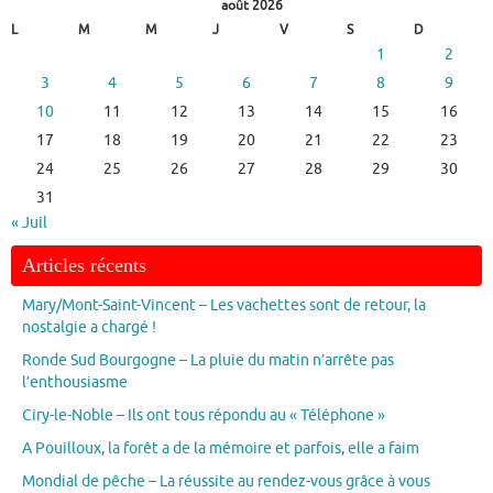
août 2026
L
M
M
J
V
S
D
1
2
3
4
5
6
7
8
9
10
11
12
13
14
15
16
17
18
19
20
21
22
23
24
25
26
27
28
29
30
31
« Juil
Articles récents
Mary/Mont-Saint-Vincent – Les vachettes sont de retour, la
nostalgie a chargé !
Ronde Sud Bourgogne – La pluie du matin n’arrête pas
l’enthousiasme
Ciry-le-Noble – Ils ont tous répondu au « Téléphone »
A Pouilloux, la forêt a de la mémoire et parfois, elle a faim
Mondial de pêche – La réussite au rendez-vous grâce à vous