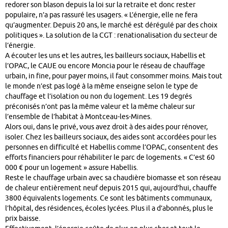
redorer son blason depuis la loi sur la retraite et donc rester
populaire, n’a pas rassuré les usagers. « L’énergie, elle ne fera
qu’augmenter. Depuis 20 ans, le marché est dérégulé par des choix
politiques ». La solution de la CGT : renationalisation du secteur de
l’énergie.
A écouter les uns et les autres, les bailleurs sociaux, Habellis et
l’OPAC, le CAUE ou encore Moncia pour le réseau de chauffage
urbain, in fine, pour payer moins, il faut consommer moins. Mais tout
le monde n’est pas logé à la même enseigne selon le type de
chauffage et l’isolation ou non du logement. Les 19 degrés
préconisés n’ont pas la même valeur et la même chaleur sur
l’ensemble de l’habitat à Montceau-les-Mines.
Alors oui, dans le privé, vous avez droit à des aides pour rénover,
isoler. Chez les bailleurs sociaux, des aides sont accordées pour les
personnes en difficulté et Habellis comme l’OPAC, consentent des
efforts financiers pour réhabiliter le parc de logements. « C’est 60
000 € pour un logement » assure Habellis.
Reste le chauffage urbain avec sa chaudière biomasse et son réseau
de chaleur entièrement neuf depuis 2015 qui, aujourd’hui, chauffe
3800 équivalents logements. Ce sont les bâtiments communaux,
l’hôpital, des résidences, écoles lycées. Plus il a d’abonnés, plus le
prix baisse.