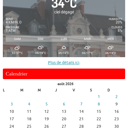
34
°
C
ciel dégagé
WIND
HUMIDITY
4 KM/H, O
20%
PRESSURE
CLOUDS
1 ATM
8%
SAM
DIM
LUN
MAR
MER
°
°
°
°
°
33/27
C
35/19
C
35/19
C
36/17
C
36/18
C
Plus de détails ici
.
Calendrier
août 2026
L
M
M
J
V
S
D
1
2
3
4
5
6
7
8
9
10
11
12
13
14
15
16
17
18
19
20
21
22
23
24
25
26
27
28
29
30