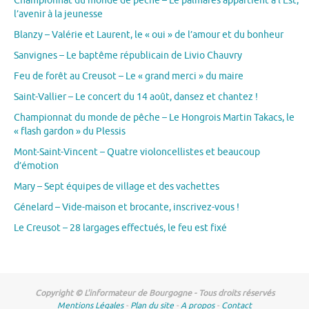
Championnat du monde de pêche – Le palmarès appartient à l’Est,
l’avenir à la jeunesse
Blanzy – Valérie et Laurent, le « oui » de l’amour et du bonheur
Sanvignes – Le baptême républicain de Livio Chauvry
Feu de forêt au Creusot – Le « grand merci » du maire
Saint-Vallier – Le concert du 14 août, dansez et chantez !
Championnat du monde de pêche – Le Hongrois Martin Takacs, le
« flash gardon » du Plessis
Mont-Saint-Vincent – Quatre violoncellistes et beaucoup
d’émotion
Mary – Sept équipes de village et des vachettes
Génelard – Vide-maison et brocante, inscrivez-vous !
Le Creusot – 28 largages effectués, le feu est fixé
Copyright © L'informateur de Bourgogne - Tous droits réservés
Mentions Légales
-
Plan du site
-
A propos
-
Contact