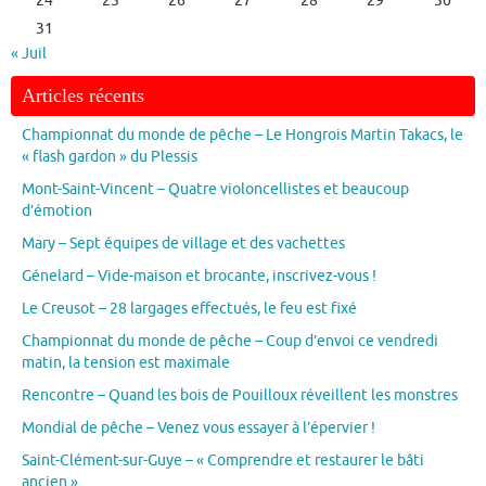
24
25
26
27
28
29
30
31
« Juil
Articles récents
Championnat du monde de pêche – Le Hongrois Martin Takacs, le
« flash gardon » du Plessis
Mont-Saint-Vincent – Quatre violoncellistes et beaucoup
d’émotion
Mary – Sept équipes de village et des vachettes
Génelard – Vide-maison et brocante, inscrivez-vous !
Le Creusot – 28 largages effectués, le feu est fixé
Championnat du monde de pêche – Coup d’envoi ce vendredi
matin, la tension est maximale
Rencontre – Quand les bois de Pouilloux réveillent les monstres
Mondial de pêche – Venez vous essayer à l’épervier !
Saint-Clément-sur-Guye – « Comprendre et restaurer le bâti
ancien »