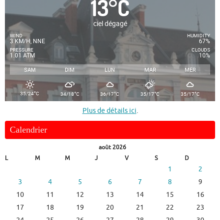
13
°
C
ciel dégagé
WIND
HUMIDITY
3 KM/H, NNE
67%
PRESSURE
CLOUDS
1.01 ATM
10%
SAM
DIM
LUN
MAR
MER
°
°
°
°
°
35/24
C
34/18
C
36/17
C
35/17
C
35/17
C
Plus de détails ici
.
Calendrier
août 2026
L
M
M
J
V
S
D
1
2
3
4
5
6
7
8
9
10
11
12
13
14
15
16
17
18
19
20
21
22
23