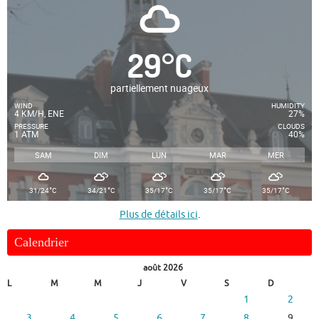
29
°
C
partiellement nuageux
WIND
HUMIDITY
4 KM/H, ENE
27%
PRESSURE
CLOUDS
1 ATM
40%
SAM
DIM
LUN
MAR
MER
°
°
°
°
°
31/24
C
34/21
C
35/17
C
35/17
C
35/17
C
Plus de détails ici
.
Calendrier
août 2026
L
M
M
J
V
S
D
1
2
3
4
5
6
7
8
9