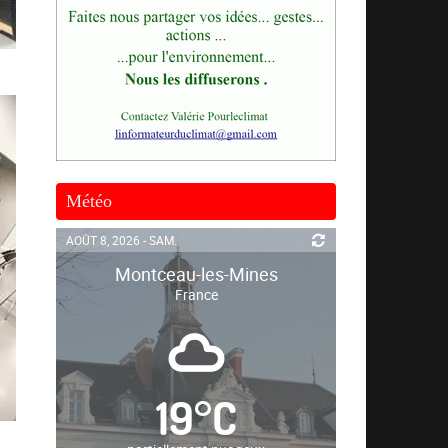
Météo
AOÛT 8, 2026 - SAM.
Montceau-les-Mines
France
19
°
C