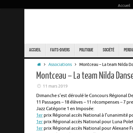
Accueil
Passer
au
contenu
Passer
au
Accueil
Faits-Divers
Politique
Société
Perdu
contenu
Accueil
Associations
Montceau – La team Nilda Dan
Montceau – La team Nilda Danse 
11 mars 2019
Dimanche s’est déroulé le Concours Régional De
11 Passages – 18 élèves – 11 récompenses – 7 pr
Jazz Catégorie 1 en Imposée:
1er
prix Régional accès National à l’unanimité po
1er
prix Régional accès National pour Luna Polet
1er
prix Régional accès National pour Alexane F