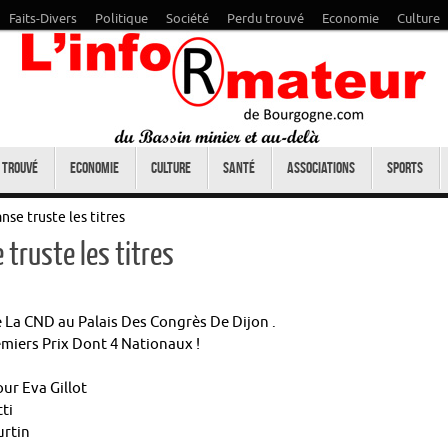
Faits-Divers
Politique
Société
Perdu trouvé
Economie
Culture
 trouvé
Economie
Culture
Santé
Associations
Sports
se truste les titres
truste les titres
 La CND au Palais Des Congrès De Dijon .
emiers Prix Dont 4 Nationaux !
ur Eva Gillot
ti
urtin