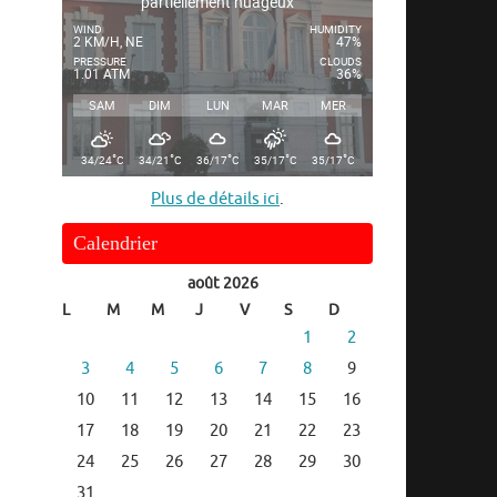
partiellement nuageux
WIND
HUMIDITY
2 KM/H, NE
47%
PRESSURE
CLOUDS
1.01 ATM
36%
SAM
DIM
LUN
MAR
MER
°
°
°
°
°
34/24
C
34/21
C
36/17
C
35/17
C
35/17
C
Plus de détails ici
.
Calendrier
août 2026
L
M
M
J
V
S
D
1
2
3
4
5
6
7
8
9
10
11
12
13
14
15
16
17
18
19
20
21
22
23
24
25
26
27
28
29
30
31