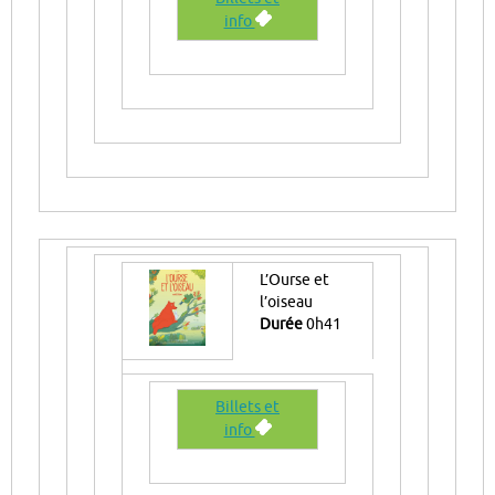
info
L’Ourse et
l’oiseau
Durée
0h41
Billets et
info