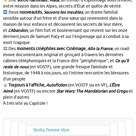
Une
sortie nationale
,
Mata
, un thriller d’espionnage sous tension,
entre mission dans les Alpes, secrets d’État et quête de vérité.
Deux
nouveautés
,
Sauvons les meubles
, un drame familial
sensible autour d’un frère et d’une sœur qui reviennent dans la
maison de leur enfance et découvrent les secrets de leur mère,
et
L’Abandon
, un film fort et bouleversant qui revient sur les onze
derniers jours de Samuel Paty et sur l’engrenage qui a conduit à sa
mort tragique.
Des
moments cinéphiles avec Cinémage
,
Allo la France
, un road-
movie documentaire original et grinçant à travers les dernières
cabines téléphoniques et la France dite “périphérique”, et
Ce qu’il
reste de nous
(en VOSTF), une grande fresque familiale et
historique, de 1948 à nos jours, où l’intime rencontre les blessures
d’un peuple.
Toujours à l’affiche,
Autofiction
(en VOSTF ou en VF),
L’Être
Aimé
(en VOSTF) ou encore
Star Wars: The Mandalorian and Grogu
et
plein d’autres.
À très vite au Capitole !
Stella, femme libre