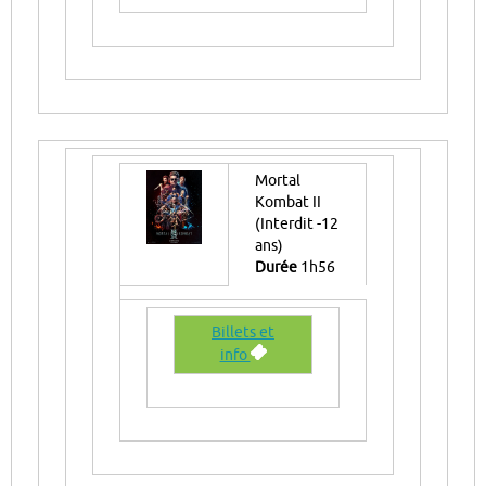
Mortal
Kombat II
(Interdit -12
ans)
Durée
1h56
Billets et
info