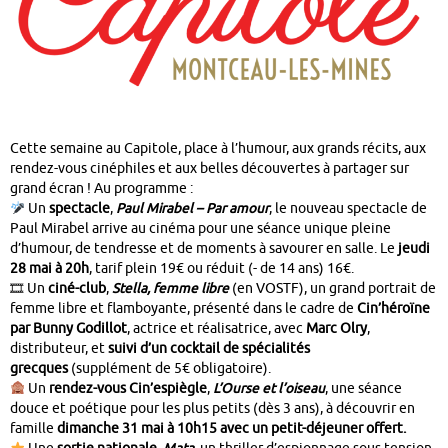
Cette semaine au Capitole, place à l’humour, aux grands récits, aux
rendez-vous cinéphiles et aux belles découvertes à partager sur
grand écran ! Au programme :
Un
spectacle
,
Paul Mirabel – Par amour
, le nouveau spectacle de
Paul Mirabel arrive au cinéma pour une séance unique pleine
d’humour, de tendresse et de moments à savourer en salle. Le
jeudi
28 mai à 20h
, tarif plein 19€ ou réduit (- de 14 ans) 16€.
🎞 Un
ciné-club
,
Stella, femme libre
(en VOSTF), un grand portrait de
femme libre et flamboyante, présenté dans le cadre de
Cin’héroïne
par Bunny Godillot
, actrice et réalisatrice, avec
Marc Olry
,
distributeur, et
suivi d’un cocktail de spécialités
grecques
(supplément de 5€ obligatoire).
Un
rendez-vous Cin’espiègle
,
L’Ourse et l’oiseau
, une séance
douce et poétique pour les plus petits (dès 3 ans), à découvrir en
famille
dimanche 31 mai à 10h15 avec un petit-déjeuner offert.