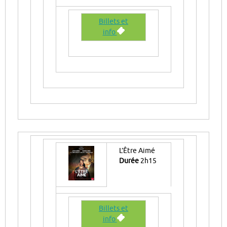
Billets et
info
L’Être Aimé
Durée
2h15
Billets et
info