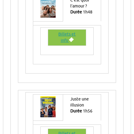
C’est quoi
l’amour ?
Durée
1h48
Billets et
info
Juste une
illusion
Durée
1h56
Billets et