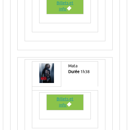
Billets et
info
Mata
Durée
1h38
Billets et
info