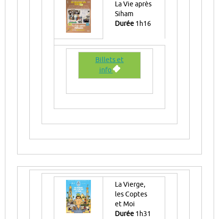
La Vie après
Siham
Durée
1h16
Billets et
info
La Vierge,
les Coptes
et Moi
Durée
1h31