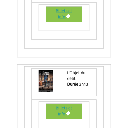
Billets et
info
L’Objet du
délit
Durée
2h13
Billets et
info