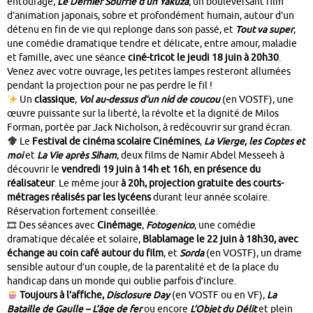
entourage,
Le Dernier Souffle d’un Yakuza
, un bouleversant film
d’animation japonais, sobre et profondément humain, autour d’un
détenu en fin de vie qui replonge dans son passé, et
Tout va super
,
une comédie dramatique tendre et délicate, entre amour, maladie
et famille, avec une séance
ciné-tricot le jeudi 18 juin à 20h30
.
Venez avec votre ouvrage, les petites lampes resteront allumées
pendant la projection pour ne pas perdre le fil !
Un
classique
,
Vol au-dessus d’un nid de coucou
(en VOSTF), une
œuvre puissante sur la liberté, la révolte et la dignité de Milos
Forman, portée par Jack Nicholson, à redécouvrir sur grand écran.
Le
Festival de cinéma scolaire Cinémines
,
La Vierge, les Coptes et
moi
et
La Vie après Siham
, deux films de Namir Abdel Messeeh à
découvrir le
vendredi 19 juin à 14h et 16h
,
en présence du
réalisateur
. Le même jour
à 20h, projection gratuite des courts-
métrages réalisés par les lycéens
durant leur année scolaire.
Réservation fortement conseillée.
🎞 Des séances avec
Cinémage
,
Fotogenico
, une comédie
dramatique décalée et solaire,
Blablamage le 22 juin à 18h30, avec
échange au coin café autour du film
, et
Sorda
(en VOSTF), un drame
sensible autour d’un couple, de la parentalité et de la place du
handicap dans un monde qui oublie parfois d’inclure.
Toujours à l’affiche,
Disclosure Day
(en VOSTF ou en VF),
La
Bataille de Gaulle – L’âge de fer
ou encore
L’Objet du Délit
et plein