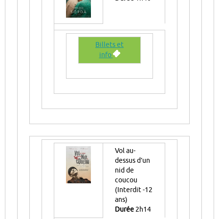
Billets et
info
Vol au-
dessus d’un
nid de
coucou
(Interdit -12
ans)
Durée
2h14