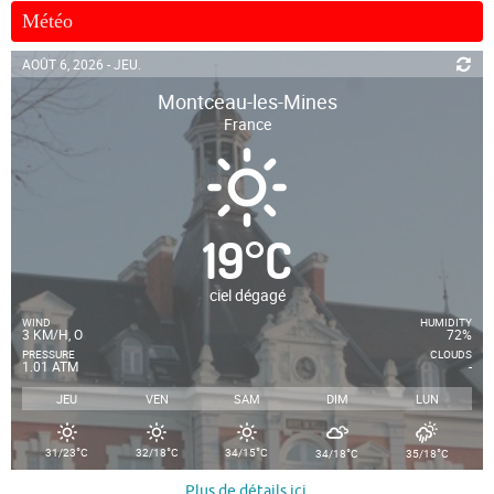
Météo
AOÛT 6, 2026 - JEU.
Montceau-les-Mines
France
19
°
C
ciel dégagé
WIND
HUMIDITY
3 KM/H, O
72%
PRESSURE
CLOUDS
1.01 ATM
-
JEU
VEN
SAM
DIM
LUN
°
°
°
°
°
31/23
C
32/18
C
34/15
C
34/18
C
35/18
C
Plus de détails ici
.