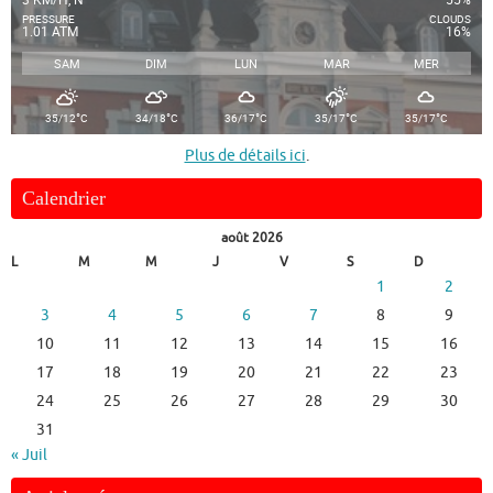
PRESSURE
CLOUDS
1.01 ATM
16%
SAM
DIM
LUN
MAR
MER
°
°
°
°
°
35/12
C
34/18
C
36/17
C
35/17
C
35/17
C
Plus de détails ici
.
Calendrier
août 2026
L
M
M
J
V
S
D
1
2
3
4
5
6
7
8
9
10
11
12
13
14
15
16
17
18
19
20
21
22
23
24
25
26
27
28
29
30
31
« Juil