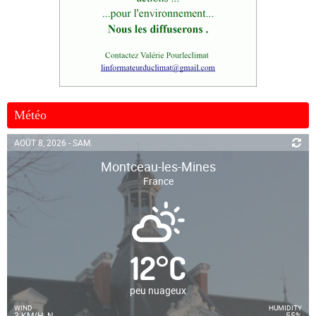
Météo
AOÛT 8, 2026 - SAM.
Montceau-les-Mines
France
12
°
C
peu nuageux
WIND
HUMIDITY
3 KM/H, N
55%