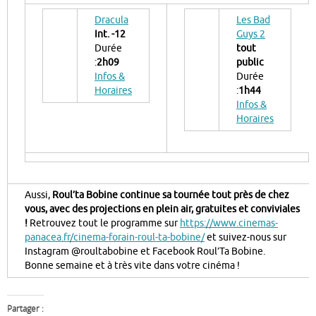
Dracula
Les Bad
Int. -12
Guys 2
Durée
tout
:
2h09
public
Infos &
Durée
Horaires
:
1h44
Infos &
Horaires
Aussi,
Roul’ta Bobine continue sa tournée tout près de chez
vous, avec des projections en plein air, gratuites et conviviales
!
Retrouvez tout le programme sur
https://www.cinemas-
panacea.fr/cinema-forain-roul-ta-bobine/
et suivez-nous sur
Instagram @roultabobine et Facebook Roul’Ta Bobine.
Bonne semaine et à très vite dans votre cinéma !
Partager :