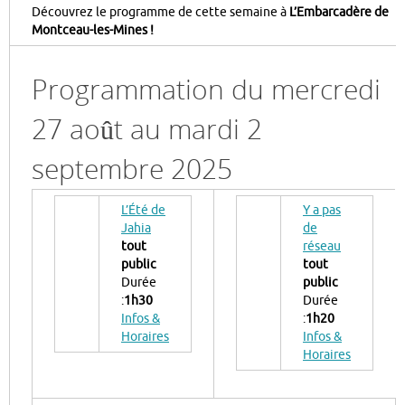
Découvrez le programme de cette semaine à
L’Embarcadère de
Montceau-les-Mines !
Programmation du mercredi
27 août au mardi 2
septembre 2025
L’Été de
Y a pas
Jahia
de
tout
réseau
public
tout
Durée
public
:
1h30
Durée
Infos &
:
1h20
Horaires
Infos &
Horaires