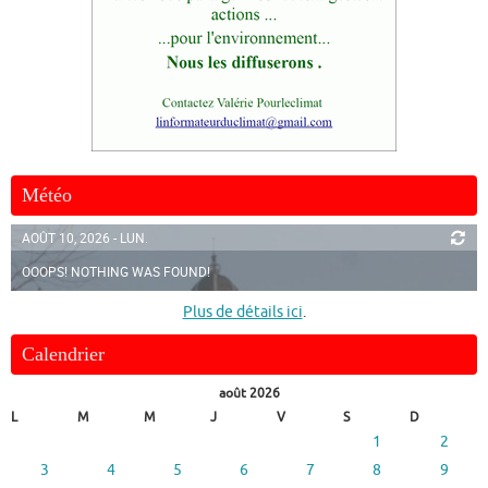
Météo
AOÛT 10, 2026 - LUN.
OOOPS! NOTHING WAS FOUND!
Plus de détails ici
.
Calendrier
août 2026
L
M
M
J
V
S
D
1
2
3
4
5
6
7
8
9