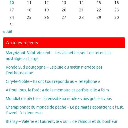
10
11
12
13
14
15
16
17
18
19
20
21
22
23
24
25
26
27
28
29
30
31
« Juil
Articles récents
Mary/Mont-Saint-Vincent – Les vachettes sont de retour, la
nostalgie a chargé !
Ronde Sud Bourgogne – La pluie du matin n’arrête pas
l’enthousiasme
Ciry-le-Noble – Ils ont tous répondu au « Téléphone »
A Pouilloux, la forêt a de la mémoire et parfois, elle a faim
Mondial de pêche – La réussite au rendez-vous grâce à vous
Championnat du monde de pêche – Le palmarès appartient à l’Est,
l’avenir à la jeunesse
Blanzy – Valérie et Laurent, le « oui » de l’amour et du bonheur