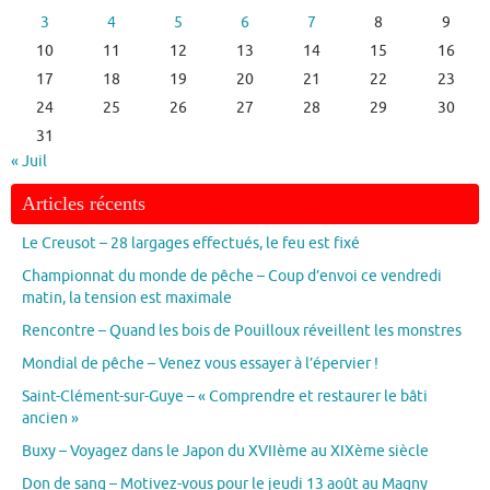
3
4
5
6
7
8
9
10
11
12
13
14
15
16
17
18
19
20
21
22
23
24
25
26
27
28
29
30
31
« Juil
Articles récents
Le Creusot – 28 largages effectués, le feu est fixé
Championnat du monde de pêche – Coup d’envoi ce vendredi
matin, la tension est maximale
Rencontre – Quand les bois de Pouilloux réveillent les monstres
Mondial de pêche – Venez vous essayer à l’épervier !
Saint-Clément-sur-Guye – « Comprendre et restaurer le bâti
ancien »
Buxy – Voyagez dans le Japon du XVIIème au XIXème siècle
Don de sang – Motivez-vous pour le jeudi 13 août au Magny