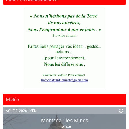
Météo
AOÛT 7, 2026 - VEN.
Montceau-les-Mines
France