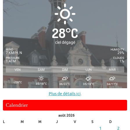
28
°
C
ciel dégagé
WIND
HUMIDITY
7 KM/H, N
29%
PRESSURE
CLOUDS
1 ATM
1%
VEN
SAM
DIM
LUN
MAR
°
-/26
C
°
°
°
°
35/18
C
36/22
C
35/18
C
34/17
C
Plus de détails ici
.
Calendrier
août 2026
L
M
M
J
V
S
D
1
2