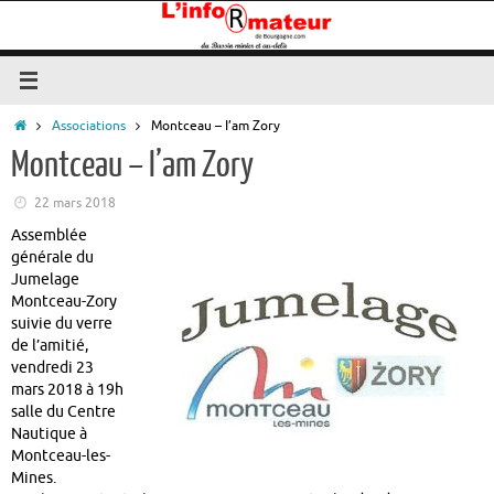
Passer
au
contenu
Accueil
Associations
Montceau – I’am Zory
Montceau – I’am Zory
22 mars 2018
Assemblée
générale du
Jumelage
Montceau-Zory
suivie du verre
de l’amitié,
vendredi 23
mars 2018 à 19h
salle du Centre
Nautique à
Montceau-les-
Mines.