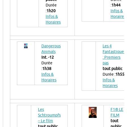
Durée
:
1h44
:
1h20
Infos &
Infos &
Horaires
Horaires
Dangerous
Les 4
Animals
Fantastiques
Int. -12
: Premiers
Durée
pas
:
1h38
tout public
Infos &
Durée :
1h55
Horaires
Infos &
Horaires
Les
F1® LE
Schtroumpfs
FILM
– Le film
tout
tout public
public