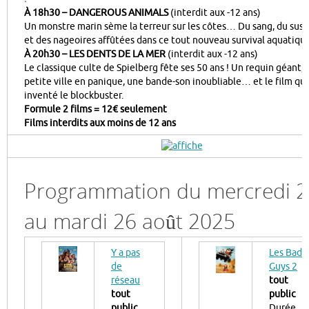
À 18h30 – DANGEROUS ANIMALS
(interdit aux -12 ans)
Un monstre marin sème la terreur sur les côtes… Du sang, du sus
et des nageoires affûtées dans ce tout nouveau survival aquatique
À 20h30 – LES DENTS DE LA MER
(interdit aux -12 ans)
Le classique culte de Spielberg fête ses 50 ans ! Un requin géant,
petite ville en panique, une bande-son inoubliable… et le film qui
inventé le blockbuster.
Formule 2 films = 12€ seulement
Films interdits aux moins de 12 ans
Programmation du mercredi 2
au mardi 26 août 2025
Y a pas
Les Bad
de
Guys 2
réseau
tout
tout
public
public
Durée