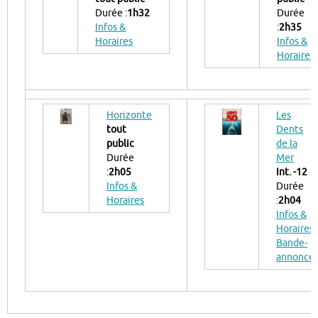
Durée :
1h32
Durée
Infos &
:
2h35
Horaires
Infos &
Horaires
Horizonte
Les
tout
Dents
public
de la
Durée
Mer
:
2h05
Int. -12
Infos &
Durée
Horaires
:
2h04
Infos &
Horaires
Bande-
annonce