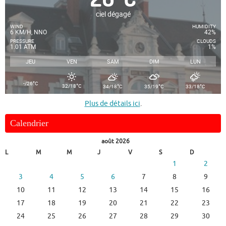
ciel dégagé
WIND
HUMIDITY
6 KM/H, NNO
42%
PRESSURE
CLOUDS
1.01 ATM
1%
JEU
VEN
SAM
DIM
LUN
°
-/26
C
°
°
°
°
32/18
C
34/18
C
35/19
C
33/18
C
Plus de détails ici
.
Calendrier
août 2026
L
M
M
J
V
S
D
1
2
3
4
5
6
7
8
9
10
11
12
13
14
15
16
17
18
19
20
21
22
23
24
25
26
27
28
29
30