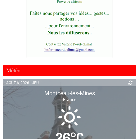
Météo
AOÛT 6, 2026 - JEU.
Montceau-les-Mines
France
26
°
C