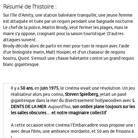
Résumé de l’histoire :
Sur l’île d’Amity, une station balnéaire tranquille, une jeune femme
est attaquée et tuée par un requin pendant une baignade nocturne.
Le chef de la police, Martin Brody, veut fermer les plages, mais le
maire s’y oppose, craignant pour la saison touristique. D’autres
attaques suivent…
Brody décide alors de partir en mer pour tuer le requin avec l’aide
d’un biologiste marin, Matt Hooper, et d’un chasseur de requins
bourru, Quint. S’ensuit une chasse haletante contre un grand requin
blanc gigantesque.
Il y a
50 ans
, en
juin 1975
, le cinéma vivait une révolution. Un jeun
réalisateur alors peu connu,
Steven Spielberg
, jetait un pavé
gigantesque dans la mer du divertissement hollywoodien avec
LE
DENTS DE LA MER
. Aujourd’hui,
son ombre plane toujours sur les p
les salles obscures… et notre imaginaire collectif
.
A cette occasion votre cinéma l’Embarcadère vous propose une so
avec deux films, une ambiance mordante, et 50 ans de frissons à c
!