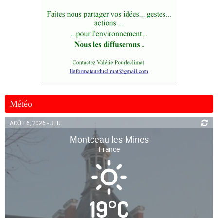
Météo
AOÛT 6, 2026 - JEU.
Montceau-les-Mines
France
19
°
C