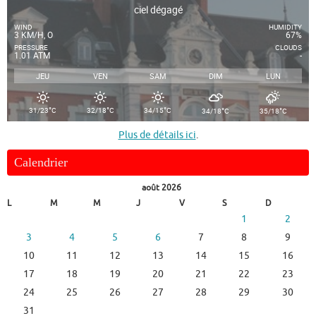
ciel dégagé
WIND
HUMIDITY
3 KM/H, O
67%
PRESSURE
CLOUDS
1.01 ATM
-
JEU
VEN
SAM
DIM
LUN
°
°
°
°
°
31/23
C
32/18
C
34/15
C
34/18
C
35/18
C
Plus de détails ici
.
Calendrier
août 2026
L
M
M
J
V
S
D
1
2
3
4
5
6
7
8
9
10
11
12
13
14
15
16
17
18
19
20
21
22
23
24
25
26
27
28
29
30
31