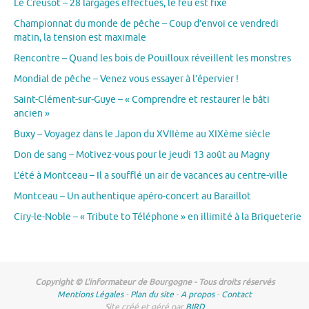
Le Creusot – 28 largages effectués, le feu est fixé
Championnat du monde de pêche – Coup d’envoi ce vendredi
matin, la tension est maximale
Rencontre – Quand les bois de Pouilloux réveillent les monstres
Mondial de pêche – Venez vous essayer à l’épervier !
Saint-Clément-sur-Guye – « Comprendre et restaurer le bâti
ancien »
Buxy – Voyagez dans le Japon du XVIIème au XIXème siècle
Don de sang – Motivez-vous pour le jeudi 13 août au Magny
L’été à Montceau – Il a soufflé un air de vacances au centre-ville
Montceau – Un authentique apéro-concert au Baraillot
Ciry-le-Noble – « Tribute to Téléphone » en illimité à la Briqueterie
Copyright © L'informateur de Bourgogne - Tous droits réservés
Mentions Légales
-
Plan du site
-
A propos
-
Contact
Site créé et géré par
BIRD