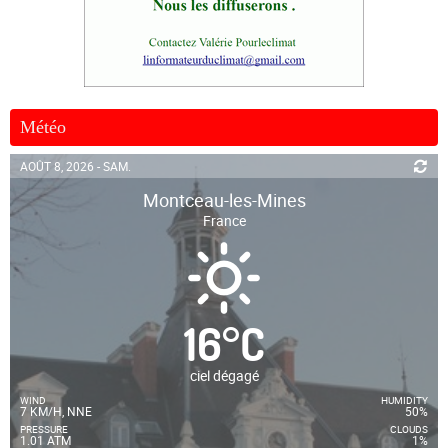
Météo
AOÛT 8, 2026 - SAM.
Montceau-les-Mines
France
16
°
C
ciel dégagé
WIND
HUMIDITY
7 KM/H, NNE
50%
PRESSURE
CLOUDS
1.01 ATM
1%