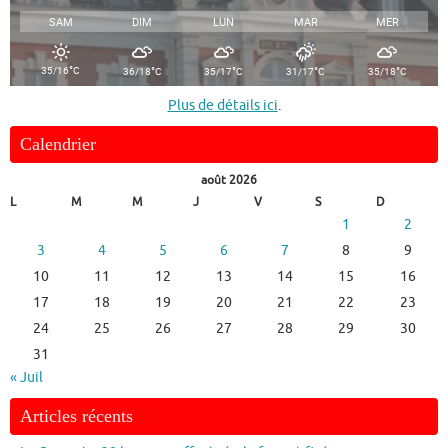
SAM
DIM
LUN
MAR
MER
°
°
°
°
°
35/16
C
36/18
C
35/17
C
31/17
C
35/18
C
Plus de détails ici
.
Calendrier
août 2026
L
M
M
J
V
S
D
1
2
3
4
5
6
7
8
9
10
11
12
13
14
15
16
17
18
19
20
21
22
23
24
25
26
27
28
29
30
31
« Juil
Articles récents