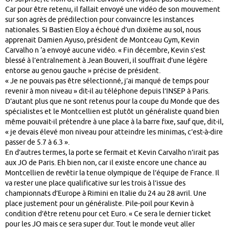
Car pour être retenu, il fallait envoyé une vidéo de son mouvement
sur son agrès de prédilection pour convaincre les instances
nationales. Si Bastien Eloy a échoué d’un dixième au sol, nous
apprenait Damien Ayuso, président de Montceau Gym, Kevin
Carvalho n ‘a envoyé aucune vidéo. « Fin décembre, Kevin s’est
blessé à l’entraînement à Jean Bouveri, il souffrait d’une légère
entorse au genou gauche » précise de président.
« Je ne pouvais pas être sélectionné, j’ai manqué de temps pour
revenir à mon niveau » dit-il au téléphone depuis l’INSEP à Paris.
D’autant plus que ne sont retenus pour la coupe du Monde que des
spécialistes et le Montcellien est plutôt un généraliste quand bien
même pouvait-il prétendre à une place à la barre fixe, sauf que, dit-il,
« je devais élevé mon niveau pour atteindre les minimas, c’est-à-dire
passer de 5.7 à 6.3 ».
En d’autres termes, la porte se fermait et Kevin Carvalho n’irait pas
aux JO de Paris. Eh bien non, car il existe encore une chance au
Montcellien de revêtir la tenue olympique de l’équipe de France. Il
va rester une place qualificative sur les trois à l’issue des
championnats d’Europe à Rimini en Italie du 24 au 28 avril. Une
place justement pour un généraliste. Pile-poil pour Kevin à
condition d’être retenu pour cet Euro. « Ce sera le dernier ticket
pour les JO mais ce sera super dur. Tout le monde veut aller