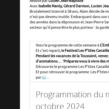
Réalisé par
Lucien Jean-Baptiste
Avec
Isabelle Nanty, Gérard Darmon, Lucien Je
Brutalement licencié à 58 ans, Alain décide de 
n’est pas devenu inutile. Embarquant dans son
des années dans la dépression et Jean-Pierre Sava
secteur qu’il pense être le plus porteur : la gard
Voici le programme de cette semaine à
L’Emb
Et c’est reparti,l
e Festival Les P’tites Canail
Pendant les vacances de la Toussaint, venez 
d’animations… ¨P
réparez-vous à vivre des 
Découvrez le programme Les P’tites Canailles
Et pour retrouver le programme Les P’tites C
par
ici
…
Programmation du m
octobre 2024