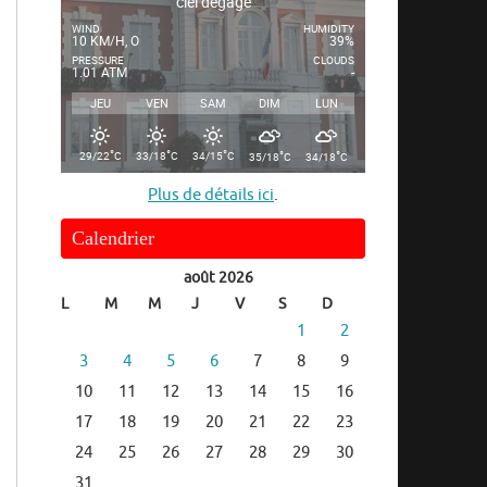
ciel dégagé
WIND
HUMIDITY
10 KM/H, O
39%
PRESSURE
CLOUDS
1.01 ATM
-
JEU
VEN
SAM
DIM
LUN
°
°
°
°
°
29/22
C
33/18
C
34/15
C
35/18
C
34/18
C
Plus de détails ici
.
Calendrier
août 2026
L
M
M
J
V
S
D
1
2
3
4
5
6
7
8
9
10
11
12
13
14
15
16
17
18
19
20
21
22
23
24
25
26
27
28
29
30
31