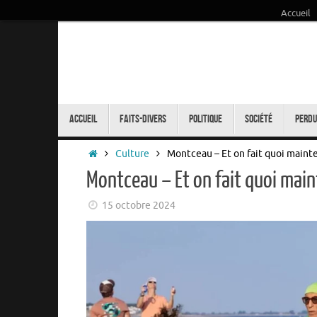
Accueil
Passer
au
contenu
Passer
au
Accueil
Faits-Divers
Politique
Société
Perdu
contenu
Accueil
Culture
Montceau – Et on fait quoi maint
Montceau – Et on fait quoi main
15 octobre 2024