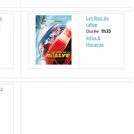
es
Les Rois du
n
rallye
Durée :
1h33
Infos &
Horaires
tz