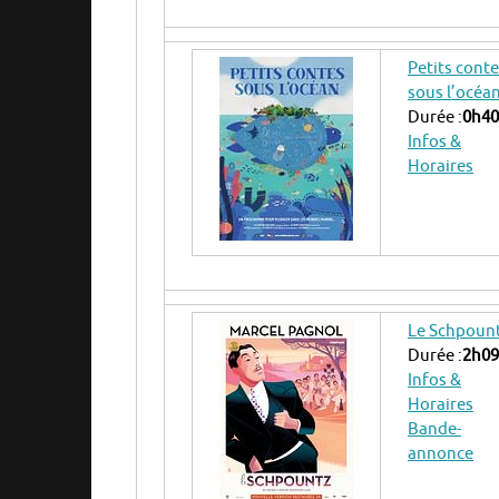
Petits cont
sous l’océa
Durée :
0h40
Infos &
Horaires
Le Schpoun
Durée :
2h09
Infos &
Horaires
Bande-
annonce