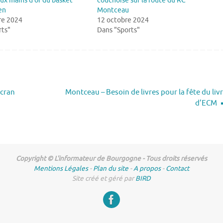
ux mains d’or du basket
couchoise sur la route du RC
en
Montceau
re 2024
12 octobre 2024
rts"
Dans "Sports"
écran
Montceau – Besoin de livres pour la fête du liv
d’ECM
Copyright © L'informateur de Bourgogne - Tous droits réservés
Mentions Légales
-
Plan du site
-
A propos
-
Contact
Site créé et géré par
BIRD