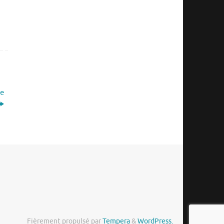
re
Fièrement propulsé par
Tempera
&
WordPress.