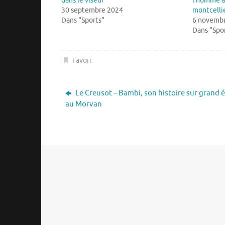
dans le viseur
l’homme a
30 septembre 2024
montcelli
Dans "Sports"
6 novemb
Dans "Spo
Favori
.
Le Creusot – Bambi, son histoire sur grand 
au Morvan