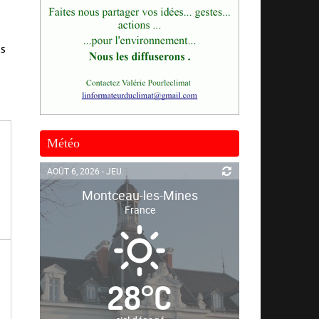
is
Météo
AOÛT 6, 2026 - JEU.
Montceau-les-Mines
France
28
°
C