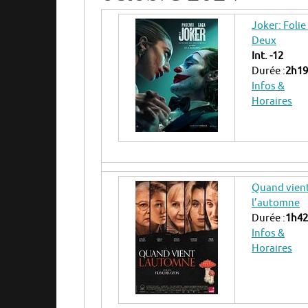
Joker: Folie
Deux
Int. -12
Durée :
2h19
Infos &
Horaires
Quand vien
l’automne
Durée :
1h42
Infos &
Horaires