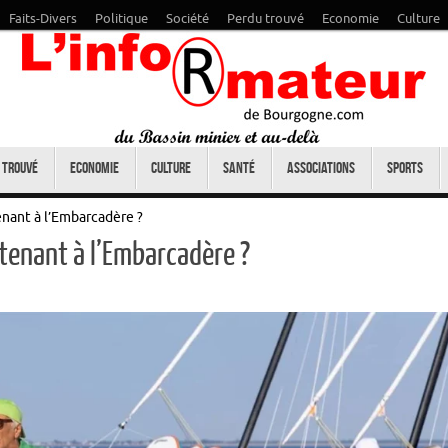
Faits-Divers
Politique
Société
Perdu trouvé
Economie
Culture
 trouvé
Economie
Culture
Santé
Associations
Sports
enant à l’Embarcadère ?
tenant à l’Embarcadère ?