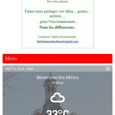
Météo
AOÛT 8, 2026 - SAM.
Montceau-les-Mines
France
33
°
C