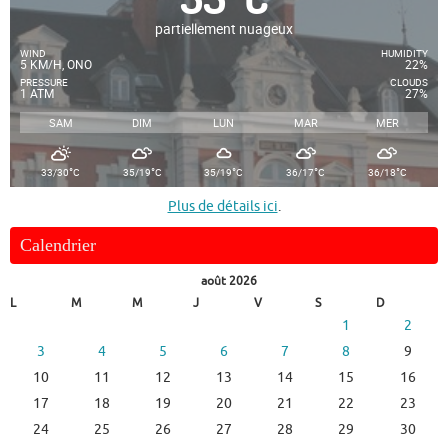
partiellement nuageux
WIND
HUMIDITY
5 KM/H, ONO
22%
PRESSURE
CLOUDS
1 ATM
27%
SAM
DIM
LUN
MAR
MER
°
°
°
°
°
33/30
C
35/19
C
35/19
C
36/17
C
36/18
C
Plus de détails ici
.
Calendrier
août 2026
L
M
M
J
V
S
D
1
2
3
4
5
6
7
8
9
10
11
12
13
14
15
16
17
18
19
20
21
22
23
24
25
26
27
28
29
30