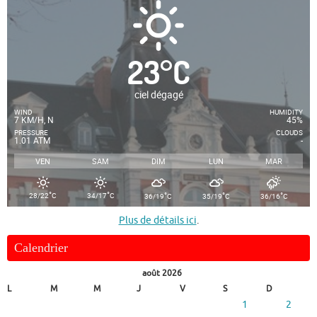
23
°
C
ciel dégagé
WIND
HUMIDITY
7 KM/H, N
45%
PRESSURE
CLOUDS
1.01 ATM
-
VEN
SAM
DIM
LUN
MAR
°
°
°
°
°
28/22
C
34/17
C
36/19
C
35/19
C
36/16
C
Plus de détails ici
.
Calendrier
août 2026
L
M
M
J
V
S
D
1
2