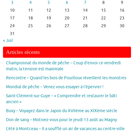
3
4
5
6
7
8
9
10
11
12
13
14
15
16
17
18
19
20
21
22
23
24
25
26
27
28
29
30
31
« Juil
Articles récents
Championnat du monde de pêche – Coup d’envoi ce vendredi
matin, la tension est maximale
Rencontre – Quand les bois de Pouilloux réveillent les monstres
Mondial de pêche – Venez vous essayer à l’épervier !
Saint-Clément-sur-Guye – « Comprendre et restaurer le bâti
ancien »
Buxy – Voyagez dans le Japon du XVIIème au XIXème siècle
Don de sang – Motivez-vous pour le jeudi 13 août au Magny
L’été à Montceau – Il a soufflé un air de vacances au centre-ville