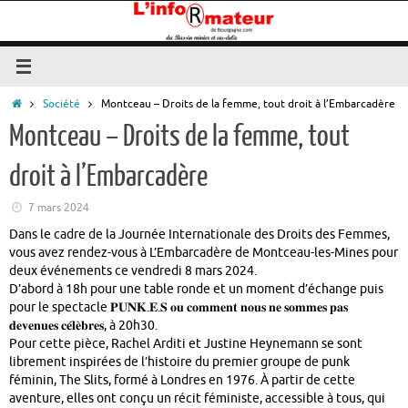
Passer
au
contenu
Accueil
Société
Montceau – Droits de la femme, tout droit à l’Embarcadère
Montceau – Droits de la femme, tout
droit à l’Embarcadère
7 mars 2024
Dans le cadre de la Journée Internationale des Droits des Femmes,
vous avez rendez-vous à L’Embarcadère de Montceau-les-Mines pour
deux événements ce vendredi 8 mars 2024.
D’abord à 18h pour une table ronde et un moment d’échange puis
pour le spectacle 𝐏𝐔𝐍𝐊.𝐄.𝐒 𝐨𝐮 𝐜𝐨𝐦𝐦𝐞𝐧𝐭 𝐧𝐨𝐮𝐬 𝐧𝐞 𝐬𝐨𝐦𝐦𝐞𝐬 𝐩𝐚𝐬
𝐝𝐞𝐯𝐞𝐧𝐮𝐞𝐬 𝐜𝐞́𝐥𝐞̀𝐛𝐫𝐞𝐬, à 20h30.
Pour cette pièce, Rachel Arditi et Justine Heynemann se sont
librement inspirées de l’histoire du premier groupe de punk
féminin, The Slits, formé à Londres en 1976. À partir de cette
aventure, elles ont conçu un récit féministe, accessible à tous, qui