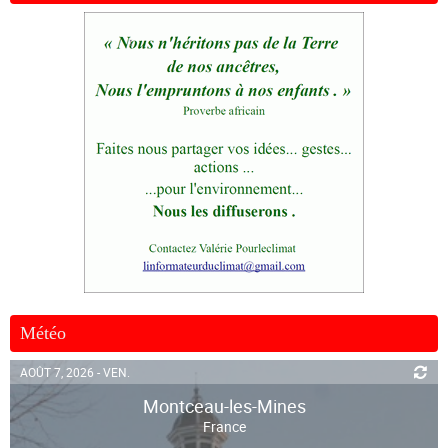
Météo
AOÛT 7, 2026 - VEN.
Montceau-les-Mines
France