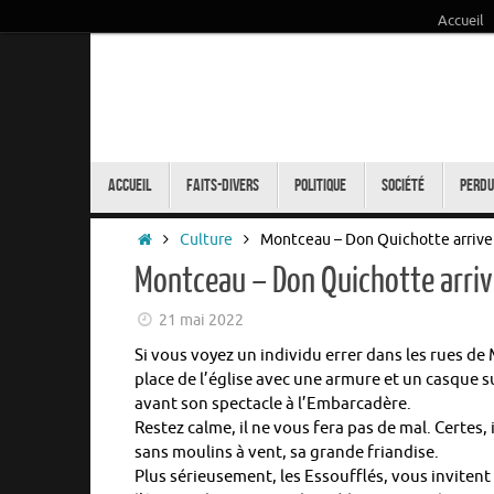
Accueil
Passer
au
contenu
Passer
au
Accueil
Faits-Divers
Politique
Société
Perdu
contenu
Accueil
Culture
Montceau – Don Quichotte arrive 
Montceau – Don Quichotte arriv
21 mai 2022
Si vous voyez un individu errer dans les rues
place de l’église avec une armure et un casque sur
avant son spectacle à l’Embarcadère.
Restez calme, il ne vous fera pas de mal. Certes, 
sans moulins à vent, sa grande friandise.
Plus sérieusement, les Essoufflés, vous inviten