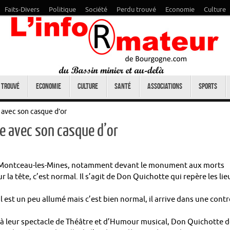
Faits-Divers
Politique
Société
Perdu trouvé
Economie
Culture
 trouvé
Economie
Culture
Santé
Associations
Sports
avec son casque d’or
e avec son casque d’or
 de Montceau-les-Mines, notamment devant le monument aux morts
 la tête, c’est normal. Il s’agit de Don Quichotte qui repère les lie
il est un peu allumé mais c’est bien normal, il arrive dans une cont
t à leur spectacle de Théâtre et d’Humour musical, Don Quichotte 