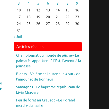
3
4
5
6
7
8
9
10
11
12
13
14
15
16
17
18
19
20
21
22
23
24
25
26
27
28
29
30
31
« Juil
Articles récents
Championnat du monde de pêche – Le
palmarès appartient à l’Est, l’avenir à la
jeunesse
Blanzy – Valérie et Laurent, le « oui » de
l’amour et du bonheur
le
Sanvignes – Le baptême républicain de
Livio Chauvry
Feu de forêt au Creusot – Le « grand
merci » du maire