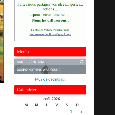
Météo
AOÛT 9, 2026 - DIM.
OOOPS! NOTHING WAS FOUND!
Plus de détails ici
.
Calendrier
août 2026
L
M
M
J
V
S
D
1
2