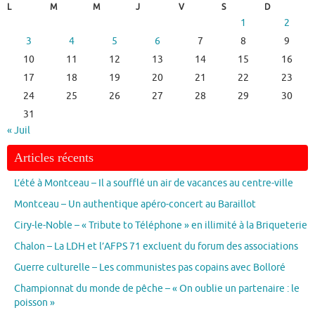
L
M
M
J
V
S
D
1
2
3
4
5
6
7
8
9
10
11
12
13
14
15
16
17
18
19
20
21
22
23
24
25
26
27
28
29
30
31
« Juil
Articles récents
L’été à Montceau – Il a soufflé un air de vacances au centre-ville
Montceau – Un authentique apéro-concert au Baraillot
Ciry-le-Noble – « Tribute to Téléphone » en illimité à la Briqueterie
Chalon – La LDH et l’AFPS 71 excluent du forum des associations
Guerre culturelle – Les communistes pas copains avec Bolloré
Championnat du monde de pêche – « On oublie un partenaire : le
poisson »