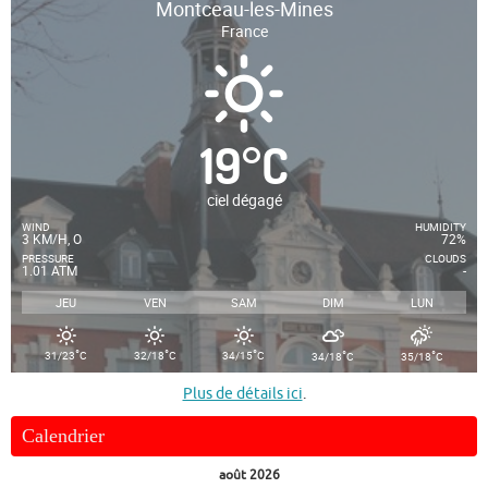
Montceau-les-Mines
France
19
°
C
ciel dégagé
WIND
HUMIDITY
3 KM/H, O
72%
PRESSURE
CLOUDS
1.01 ATM
-
JEU
VEN
SAM
DIM
LUN
°
°
°
°
°
31/23
C
32/18
C
34/15
C
34/18
C
35/18
C
Plus de détails ici
.
Calendrier
août 2026