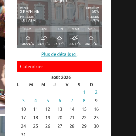
nuageux
WIND
HUMIDITY
3 KM/H, NE
50%
PRESSURE
CLOUDS
1.01 ATM
70%
SAM
DIM
LUN
MAR
MER
°
°
°
°
°
35/24
C
34/18
C
36/17
C
35/17
C
35/17
C
Plus de détails ici
.
Calendrier
août 2026
L
M
M
J
V
S
D
1
2
3
4
5
6
7
8
9
10
11
12
13
14
15
16
17
18
19
20
21
22
23
24
25
26
27
28
29
30
31