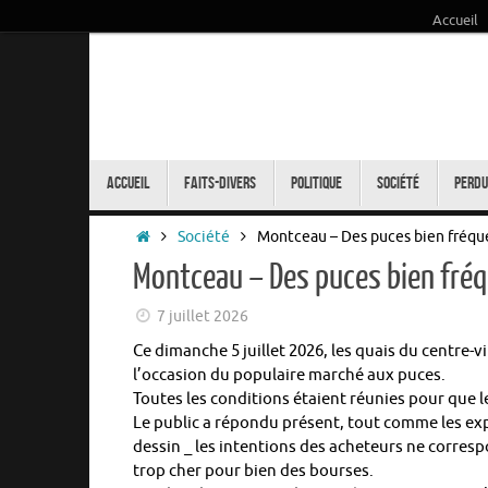
Accueil
Passer
au
contenu
Passer
au
Accueil
Faits-Divers
Politique
Société
Perdu
contenu
Accueil
Société
Montceau – Des puces bien fréqu
Montceau – Des puces bien fré
7 juillet 2026
Ce dimanche 5 juillet 2026, les quais du centre-
l’occasion du populaire marché aux puces.
Toutes les conditions étaient réunies pour que l
Le public a répondu présent, tout comme les exp
dessin _ les intentions des acheteurs ne corresp
trop cher pour bien des bourses.