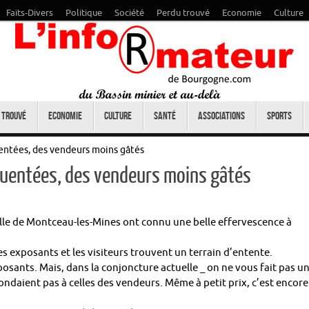
Faits-Divers
Politique
Société
Perdu trouvé
Economie
Culture
 trouvé
Economie
Culture
Santé
Associations
Sports
entées, des vendeurs moins gâtés
quentées, des vendeurs moins gâtés
ville de Montceau-les-Mines ont connu une belle effervescence à
es exposants et les visiteurs trouvent un terrain d’entente.
osants. Mais, dans la conjoncture actuelle _ on ne vous fait pas u
ondaient pas à celles des vendeurs. Même à petit prix, c’est encore