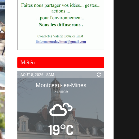
Météo
AOÛT 8, 2026 - SAM.
Montceau-les-Mines
France
19
°
C