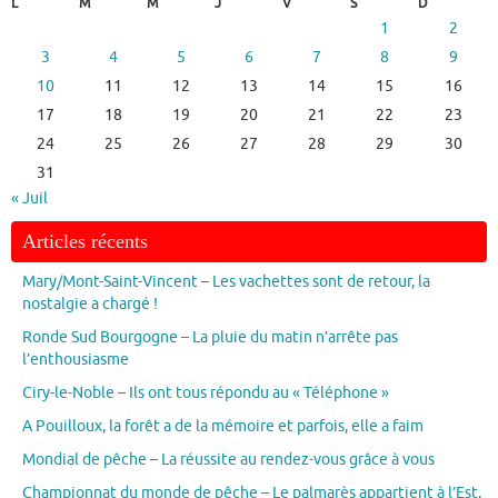
L
M
M
J
V
S
D
1
2
3
4
5
6
7
8
9
10
11
12
13
14
15
16
17
18
19
20
21
22
23
24
25
26
27
28
29
30
31
« Juil
Articles récents
Mary/Mont-Saint-Vincent – Les vachettes sont de retour, la
nostalgie a chargé !
Ronde Sud Bourgogne – La pluie du matin n’arrête pas
l’enthousiasme
Ciry-le-Noble – Ils ont tous répondu au « Téléphone »
A Pouilloux, la forêt a de la mémoire et parfois, elle a faim
Mondial de pêche – La réussite au rendez-vous grâce à vous
Championnat du monde de pêche – Le palmarès appartient à l’Est,