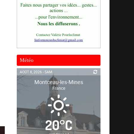
Météo
AOÛT 8, 2026 - SAM.
Montceau-les-Mines
France
20
°
C