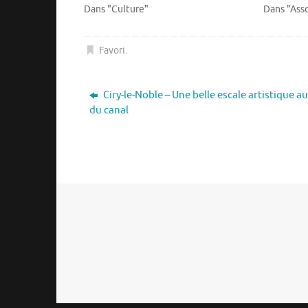
Dans "Culture"
Dans "Asso
Favori
.
Ciry-le-Noble – Une belle escale artistique au 
du canal