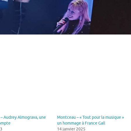
– Audrey Almograva, une
Montceau – « Tout pour la musique »
compte
un hommage à France Gall
23
14 janvier 2025