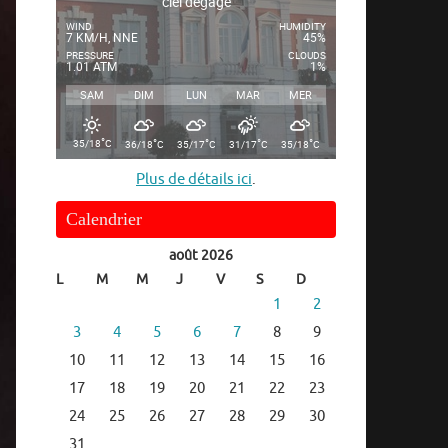
ciel dégagé
WIND
HUMIDITY
7 KM/H, NNE
45%
PRESSURE
CLOUDS
1.01 ATM
1%
SAM
DIM
LUN
MAR
MER
°
°
°
°
°
35/18
C
36/18
C
35/17
C
31/17
C
35/18
C
Plus de détails ici
.
Calendrier
août 2026
L
M
M
J
V
S
D
1
2
3
4
5
6
7
8
9
10
11
12
13
14
15
16
17
18
19
20
21
22
23
24
25
26
27
28
29
30
31