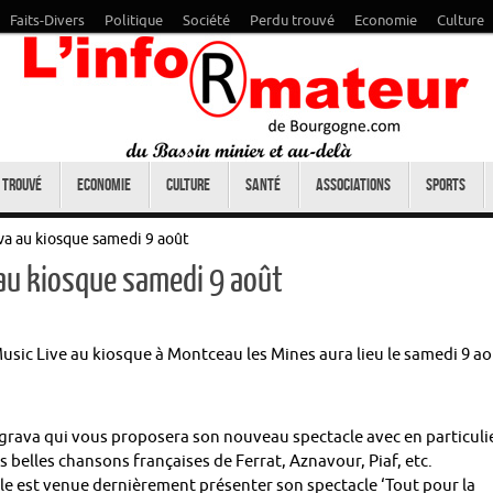
Faits-Divers
Politique
Société
Perdu trouvé
Economie
Culture
 trouvé
Economie
Culture
Santé
Associations
Sports
a au kiosque samedi 9 août
u kiosque samedi 9 août
Music Live au kiosque à Montceau les Mines aura lieu le samedi 9 a
grava qui vous proposera son nouveau spectacle avec en particuli
s belles chansons françaises de Ferrat, Aznavour, Piaf, etc.
lle est venue dernièrement présenter son spectacle ‘Tout pour la