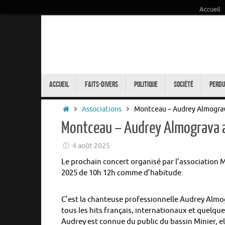
Accueil
Passer
au
contenu
Passer
au
Accueil
Faits-Divers
Politique
Société
Perdu
contenu
Accueil
Associations
Montceau – Audrey Almograv
Montceau – Audrey Almograva a
4 août 2025
Le prochain concert organisé par l’association 
2025 de 10h 12h comme d’habitude.
C’est la chanteuse professionnelle Audrey Almo
tous les hits français, internationaux et quelque
Audrey est connue du public du bassin Minier, e