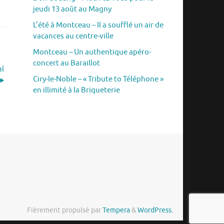
jeudi 13 août au Magny
L’été à Montceau – Il a soufflé un air de
vacances au centre-ville
Montceau – Un authentique apéro-
concert au Baraillot
al
Ciry-le-Noble – « Tribute to Téléphone »
en illimité à la Briqueterie
Fièrement propulsé par
Tempera
&
WordPress.