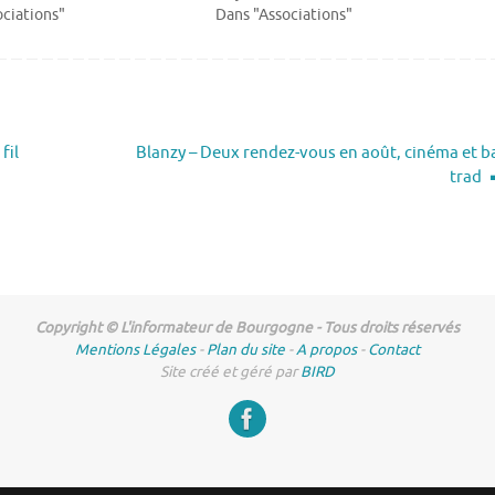
ciations"
Dans "Associations"
fil
Blanzy – Deux rendez-vous en août, cinéma et b
trad
Copyright © L'informateur de Bourgogne - Tous droits réservés
Mentions Légales
-
Plan du site
-
A propos
-
Contact
Site créé et géré par
BIRD