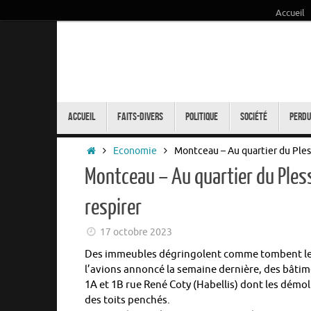
Accueil
Passer
au
contenu
Passer
au
Accueil
Faits-Divers
Politique
Société
Perdu
contenu
Accueil
Economie
Montceau – Au quartier du Pless
Montceau – Au quartier du Pless
respirer
17 octobre 2023
Des immeubles dégringolent comme tombent le
l’avions annoncé la semaine dernière, des bâtimen
1A et 1B rue René Coty (Habellis) dont les démo
des toits penchés.