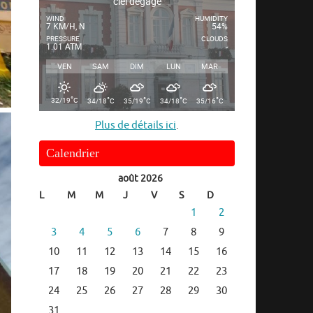
ciel dégagé
WIND
HUMIDITY
7 KM/H, N
54%
PRESSURE
CLOUDS
1.01 ATM
-
VEN
SAM
DIM
LUN
MAR
°
°
°
°
°
32/19
C
34/18
C
35/19
C
34/18
C
35/16
C
Plus de détails ici
.
Calendrier
août 2026
L
M
M
J
V
S
D
1
2
3
4
5
6
7
8
9
10
11
12
13
14
15
16
17
18
19
20
21
22
23
24
25
26
27
28
29
30
31