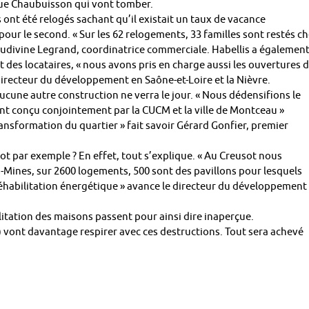
rue Chaubuisson qui vont tomber.
 ont été relogés sachant qu’il existait un taux de vacance
pour le second. « Sur les 62 relogements, 33 familles sont restés c
Ludivine Legrand, coordinatrice commerciale. Habellis a égalemen
 des locataires, « nous avons pris en charge aussi les ouvertures 
ecteur du développement en Saône-et-Loire et la Nièvre.
ucune autre construction ne verra le jour. « Nous dédensifions le
t conçu conjointement par la CUCM et la ville de Montceau »
ransformation du quartier » fait savoir Gérard Gonfier, premier
 par exemple ? En effet, tout s’explique. « Au Creusot nous
s-Mines, sur 2600 logements, 500 sont des pavillons pour lesquels
habilitation énergétique » avance le directeur du développement
ilitation des maisons passent pour ainsi dire inaperçue.
) vont davantage respirer avec ces destructions. Tout sera achevé