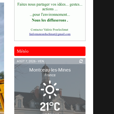
Météo
AOÛT 7, 2026 - VEN.
Montceau-les-Mines
France
21
°
C