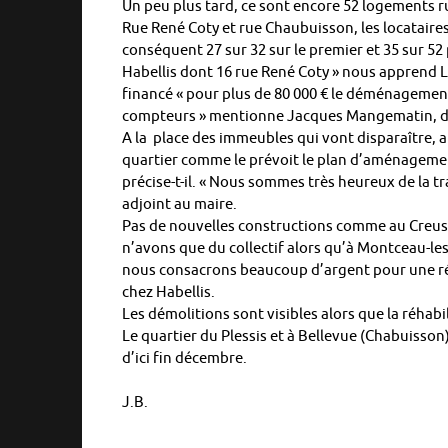
Un peu plus tard, ce sont encore 52 logements 
Rue René Coty et rue Chaubuisson, les locataires
conséquent 27 sur 32 sur le premier et 35 sur 52 
Habellis dont 16 rue René Coty » nous apprend 
financé « pour plus de 80 000 € le déménagement
compteurs » mentionne Jacques Mangematin, dir
A la place des immeubles qui vont disparaître, a
quartier comme le prévoit le plan d’aménagemen
précise-t-il. « Nous sommes très heureux de la t
adjoint au maire.
Pas de nouvelles constructions comme au Creusot
n’avons que du collectif alors qu’à Montceau-le
nous consacrons beaucoup d’argent pour une ré
chez Habellis.
Les démolitions sont visibles alors que la réhab
Le quartier du Plessis et à Bellevue (Chabuisson
d’ici fin décembre.
J.B.