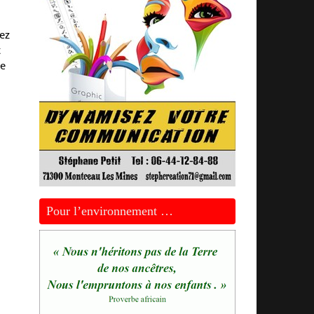
hez
t
de
Pour l’environnement …