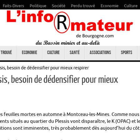
Faits-Divers
Politique
Société
Perdu trouvé
Economie
Culture
 trouvé
Economie
Culture
Santé
Associations
Sports
is, besoin de dédensifier pour mieux respirer
is, besoin de dédensifier pour mieux
s feuilles mortes en automne à Montceau-les-Mines. Comme nous
ts situés au quartier du Plessis vont disparaître, le K (OPAC) et l
litions sont imminentes, très probablement dès aujourd’hui du cô