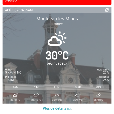
AOÛT 8, 2026 - SAM.
Montceau-les-Mines
France
30
°
C
peu nuageux
WIND
HUMIDITY
5 KM/H, NO
27%
PRESSURE
CLOUDS
1 ATM
24%
SAM
DIM
LUN
MAR
MER
°
°
°
°
°
30/29
C
35/19
C
35/19
C
36/17
C
36/18
C
Plus de détails ici
.