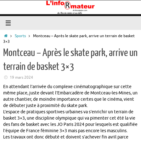
Passer
au
contenu
Accueil
Sports
Montceau – Après le skate park, arrive un terrain de basket
3×3
Montceau – Après le skate park, arrive un
terrain de basket 3×3
19 mars 2024
En attendant l’arrivée du complexe cinématographique sur cette
même place, juste devant l’Embarcadère de Montceau-les-Mines, un
autre chantier, de moindre importance certes que le cinéma, vient
de débuter juste à proximité du skate park.
L’espace de pratiques sportives urbaines va s’enrichir un terrain de
basket 3×3, une discipline olympique qui va pimenter cet été la vie
des fans de basket avec les JO Paris 2024 pour lesquels est qualifiée
l’équipe de France féminine 3×3 mais pas encore les masculins.
Les travaux ont donc débuté et doivent s’achever fin avril parce