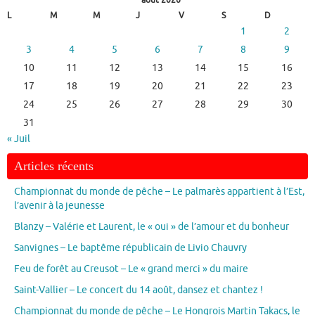
L
M
M
J
V
S
D
1
2
3
4
5
6
7
8
9
10
11
12
13
14
15
16
17
18
19
20
21
22
23
24
25
26
27
28
29
30
31
« Juil
Articles récents
Championnat du monde de pêche – Le palmarès appartient à l’Est,
l’avenir à la jeunesse
Blanzy – Valérie et Laurent, le « oui » de l’amour et du bonheur
Sanvignes – Le baptême républicain de Livio Chauvry
Feu de forêt au Creusot – Le « grand merci » du maire
Saint-Vallier – Le concert du 14 août, dansez et chantez !
Championnat du monde de pêche – Le Hongrois Martin Takacs, le