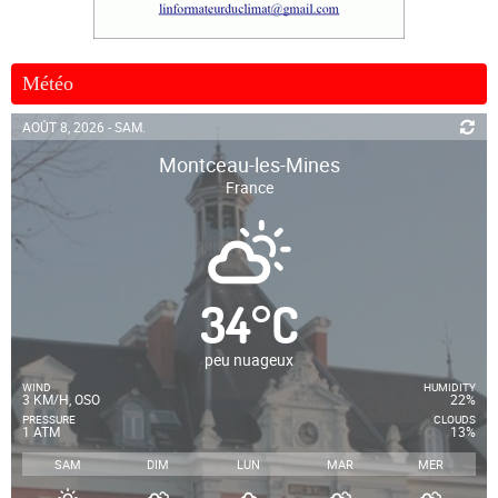
Météo
AOÛT 8, 2026 - SAM.
Montceau-les-Mines
France
34
°
C
peu nuageux
WIND
HUMIDITY
3 KM/H, OSO
22%
PRESSURE
CLOUDS
1 ATM
13%
SAM
DIM
LUN
MAR
MER