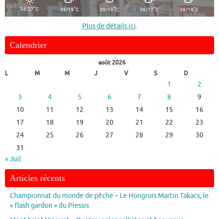
°
°
°
°
°
34/27
C
35/19
C
35/19
C
36/17
C
36/18
C
Plus de détails ici
.
Calendrier
août 2026
L
M
M
J
V
S
D
1
2
3
4
5
6
7
8
9
10
11
12
13
14
15
16
17
18
19
20
21
22
23
24
25
26
27
28
29
30
31
« Juil
Articles récents
Championnat du monde de pêche – Le Hongrois Martin Takacs, le
« flash gardon » du Plessis