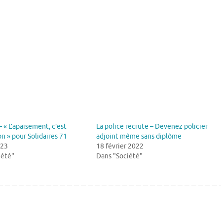
– « L’apaisement, c’est
La police recrute – Devenez policier
on » pour Solidaires 71
adjoint même sans diplôme
023
18 février 2022
iété"
Dans "Société"