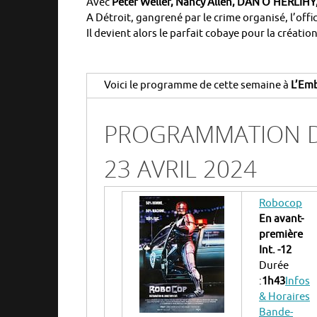
Avec
Peter Weller, Nancy Allen, DAN O’HERLIHY,
A Détroit, gangrené par le crime organisé, l’off
Il devient alors le parfait cobaye pour la créat
Voici le programme de cette semaine à
L’Emb
PROGRAMMATION D
23 AVRIL 2024
Robocop
En avant-
première
Int. -12
Durée
:
1h43
Infos
& Horaires
Bande-