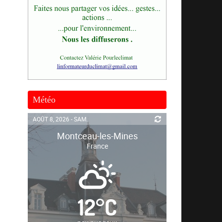
Météo
AOÛT 8, 2026 - SAM.
Montceau-les-Mines
France
12
°
C