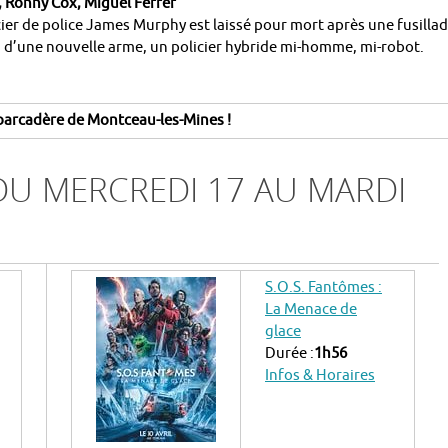
 Ronny Cox, Miguel Ferrer
icier de police James Murphy est laissé pour mort après une fusillad
ion d’une nouvelle arme, un policier hybride mi-homme, mi-robot.
arcadère de Montceau-les-Mines !
U MERCREDI 17 AU MARDI
S.O.S. Fantômes :
La Menace de
glace
Durée :
1h56
Infos & Horaires