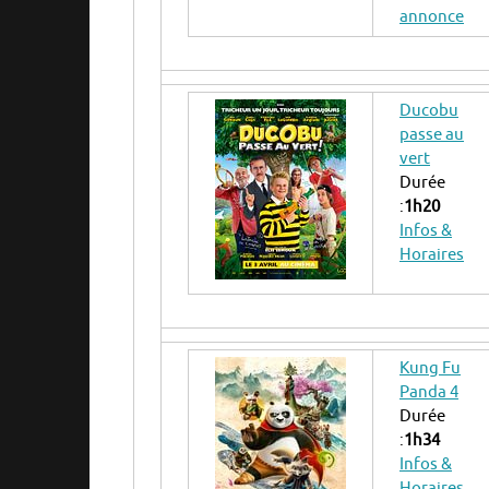
annonce
Ducobu
passe au
vert
Durée
:
1h20
Infos &
Horaires
Kung Fu
Panda 4
Durée
:
1h34
Infos &
Horaires