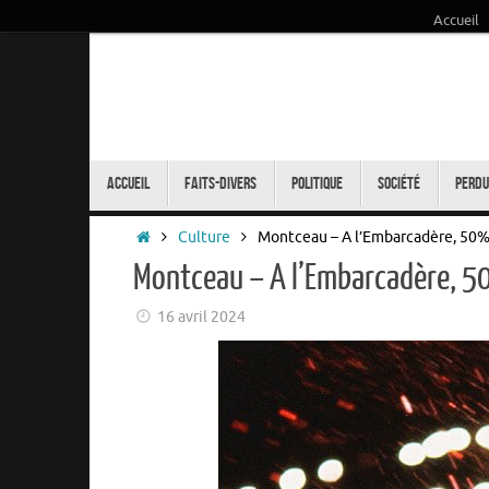
Accueil
Passer
au
contenu
Passer
au
Accueil
Faits-Divers
Politique
Société
Perdu
contenu
Accueil
Culture
Montceau – A l’Embarcadère, 50
Montceau – A l’Embarcadère, 
16 avril 2024