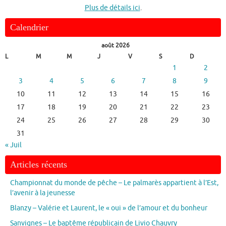
Plus de détails ici
.
Calendrier
août 2026
L
M
M
J
V
S
D
1
2
3
4
5
6
7
8
9
10
11
12
13
14
15
16
17
18
19
20
21
22
23
24
25
26
27
28
29
30
31
« Juil
Articles récents
Championnat du monde de pêche – Le palmarès appartient à l’Est,
l’avenir à la jeunesse
Blanzy – Valérie et Laurent, le « oui » de l’amour et du bonheur
Sanvignes – Le baptême républicain de Livio Chauvry