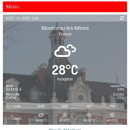
Météo
AOÛT 10, 2026 - LUN.
Montceau-les-Mines
France
28
°
C
nuageux
WIND
HUMIDITY
3 KM/H, E
44%
PRESSURE
CLOUDS
1 ATM
52%
LUN
MAR
MER
JEU
VEN
°
-/28
C
°
°
°
°
37/20
C
39/20
C
40/22
C
35/21
C