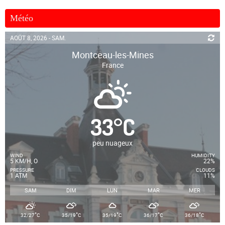
Météo
AOÛT 8, 2026 - SAM.
Montceau-les-Mines
France
33
°
C
peu nuageux
WIND
HUMIDITY
5 KM/H, O
22%
PRESSURE
CLOUDS
1 ATM
11%
SAM
DIM
LUN
MAR
MER
°
°
°
°
°
32/27
C
35/19
C
35/19
C
36/17
C
36/18
C