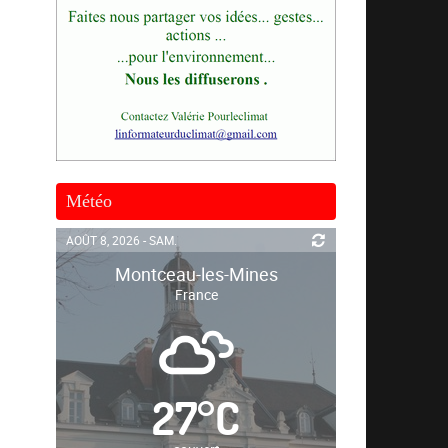
Météo
AOÛT 8, 2026 - SAM.
Montceau-les-Mines
France
27
°
C