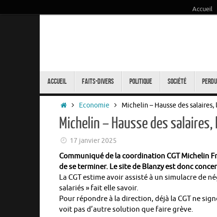
Accueil
Passer
au
contenu
Passer
au
Accueil
Faits-Divers
Politique
Société
Perdu
contenu
Accueil
Economie
Michelin – Hausse des salaires, 
Michelin – Hausse des salaires, 
17 janvier 2025
Communiqué de la coordination CGT Michelin Fra
de se terminer. Le site de Blanzy est donc conce
La CGT estime avoir assisté à un simulacre de n
salariés » fait elle savoir.
Pour répondre à la direction, déjà la CGT ne sign
voit pas d’autre solution que faire grève.