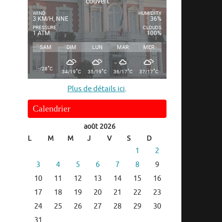
couvert
WIND
HUMIDITY
3 KM/H, NNE
36%
PRESSURE
CLOUDS
1 ATM
100%
SAM
DIM
LUN
MAR
MER
°
-/28
C
°
°
°
°
34/19
C
35/19
C
36/17
C
37/17
C
Plus de détails ici
.
Calendrier
août 2026
L
M
M
J
V
S
D
1
2
3
4
5
6
7
8
9
10
11
12
13
14
15
16
17
18
19
20
21
22
23
24
25
26
27
28
29
30
31