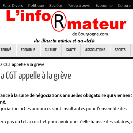
Faits-Divers
Politique
Société
Perdu trouvé
Economie
Culture
 trouvé
Economie
Culture
Santé
Associations
Sports
la CGT appelle à la grève
la CGT appelle à la grève
nce à la suite de négociations annuelles obligatoire qui viennent
rné.
égociation. « Ces annonces sont insultantes pour l’ensemble des
era pas un tel accord et pour avoir une réelle hausse des salaires, 