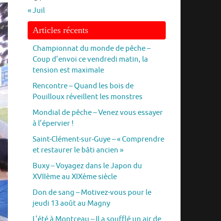
« Juil
Articles récents
Championnat du monde de pêche –
Coup d’envoi ce vendredi matin, la
tension est maximale
Rencontre – Quand les bois de
Pouilloux réveillent les monstres
Mondial de pêche – Venez vous essayer
à l’épervier !
Saint-Clément-sur-Guye – « Comprendre
et restaurer le bâti ancien »
Buxy – Voyagez dans le Japon du
XVIIème au XIXème siècle
Don de sang – Motivez-vous pour le
jeudi 13 août au Magny
L’été à Montceau – Il a soufflé un air de