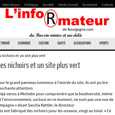
Faits-Divers
Politique
Société
Perdu trouvé
Economie
Culture
 trouvé
Economie
Culture
Santé
Associations
Sports
 nichoirs et un site plus vert
es nichoirs et un site plus vert
ur le grand panneau lumineux à l’entrée du site, ils ont pu lire :
Touchante attention.
éjà venus à Michelin pour comprendre que la biodiversité, même
t l’environnement, surtout en ce moment, ne sont pas une vue de
ampagne » disait Sascha Kettler, le directeur.
ts ont fabriqué des nichoirs pour les oiseaux, vingt au total. « Ce