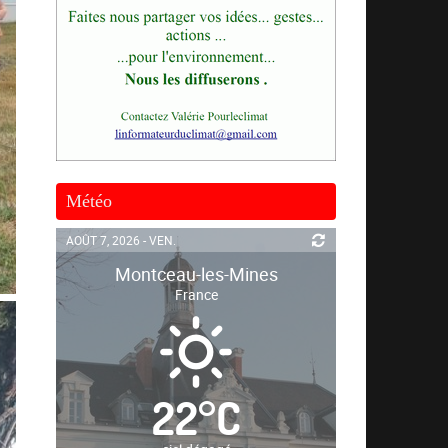
Météo
AOÛT 7, 2026 - VEN.
Montceau-les-Mines
France
22
°
C