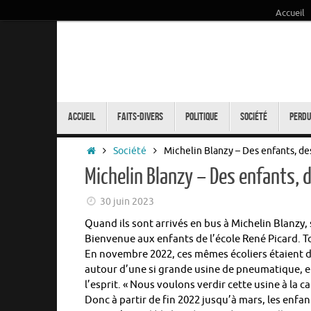
Accueil
Passer
au
contenu
Passer
au
Accueil
Faits-Divers
Politique
Société
Perdu
contenu
Accueil
Société
Michelin Blanzy – Des enfants, des
Michelin Blanzy – Des enfants, d
30 juin 2023
Quand ils sont arrivés en bus à Michelin Blanzy, s
Bienvenue aux enfants de l’école René Picard. 
En novembre 2022, ces mêmes écoliers étaient d
autour d’une si grande usine de pneumatique, e
l’esprit. « Nous voulons verdir cette usine à la c
Donc à partir de fin 2022 jusqu’à mars, les enfan