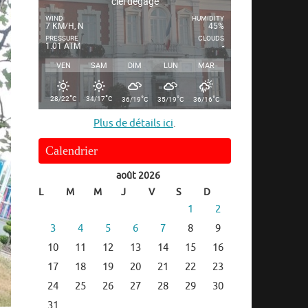
ciel dégagé
WIND
HUMIDITY
7 KM/H, N
45%
PRESSURE
CLOUDS
1.01 ATM
-
VEN
SAM
DIM
LUN
MAR
°
°
°
°
°
28/22
C
34/17
C
36/19
C
35/19
C
36/16
C
Plus de détails ici
.
Calendrier
août 2026
L
M
M
J
V
S
D
1
2
3
4
5
6
7
8
9
10
11
12
13
14
15
16
17
18
19
20
21
22
23
24
25
26
27
28
29
30
31