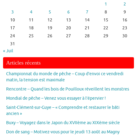
1
2
3
4
5
6
7
8
9
10
11
12
13
14
15
16
17
18
19
20
21
22
23
24
25
26
27
28
29
30
31
« Juil
Articles récents
Championnat du monde de pêche – Coup d’envoi ce vendredi
matin, la tension est maximale
Rencontre – Quand les bois de Pouilloux réveillent les monstres
Mondial de pêche – Venez vous essayer à l’épervier !
Saint-Clément-sur-Guye – « Comprendre et restaurer le bâti
ancien »
Buxy – Voyagez dans le Japon du XVIIème au XIXème siècle
Don de sang – Motivez-vous pour le jeudi 13 août au Magny