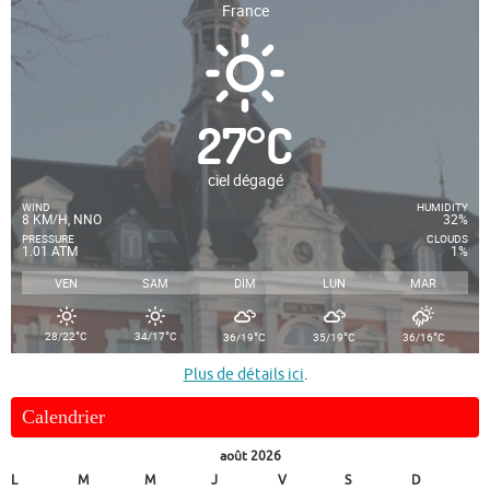
France
27
°
C
ciel dégagé
WIND
HUMIDITY
8 KM/H, NNO
32%
PRESSURE
CLOUDS
1.01 ATM
1%
VEN
SAM
DIM
LUN
MAR
°
°
°
°
°
28/22
C
34/17
C
36/19
C
35/19
C
36/16
C
Plus de détails ici
.
Calendrier
août 2026
L
M
M
J
V
S
D