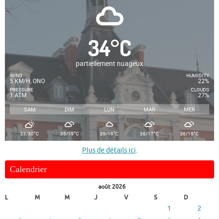
34
°
C
partiellement nuageux
WIND
HUMIDITY
5 KM/H, ONO
22%
PRESSURE
CLOUDS
1 ATM
27%
SAM
DIM
LUN
MAR
MER
°
°
°
°
°
33/30
C
35/19
C
35/19
C
36/17
C
36/18
C
Plus de détails ici
.
Calendrier
août 2026
L
M
M
J
V
S
D
1
2