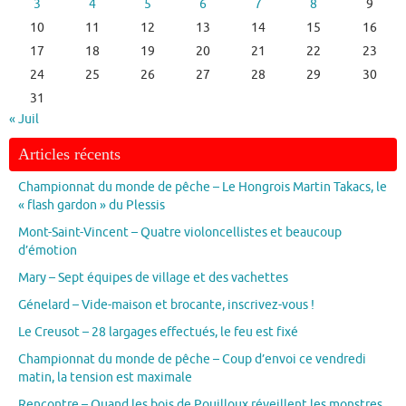
3
4
5
6
7
8
9
10
11
12
13
14
15
16
17
18
19
20
21
22
23
24
25
26
27
28
29
30
31
« Juil
Articles récents
Championnat du monde de pêche – Le Hongrois Martin Takacs, le
« flash gardon » du Plessis
Mont-Saint-Vincent – Quatre violoncellistes et beaucoup
d’émotion
Mary – Sept équipes de village et des vachettes
Génelard – Vide-maison et brocante, inscrivez-vous !
Le Creusot – 28 largages effectués, le feu est fixé
Championnat du monde de pêche – Coup d’envoi ce vendredi
matin, la tension est maximale
Rencontre – Quand les bois de Pouilloux réveillent les monstres