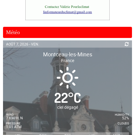
Météo
AOÛT 7, 2026 - VEN.
Montceau-les-Mines
France
22
°
C
ciel dégagé
WIND
HUMIDITY
7 KM/H, N
52%
PRESSURE
CLOUDS
1.01 ATM
-