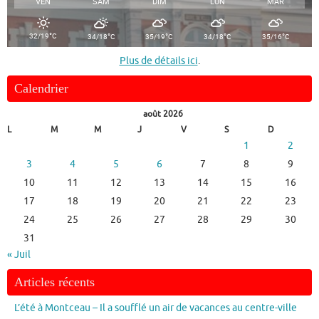
VEN
SAM
DIM
LUN
MAR
°
°
°
°
°
32/19
C
34/18
C
35/19
C
34/18
C
35/16
C
Plus de détails ici
.
Calendrier
août 2026
L
M
M
J
V
S
D
1
2
3
4
5
6
7
8
9
10
11
12
13
14
15
16
17
18
19
20
21
22
23
24
25
26
27
28
29
30
31
« Juil
Articles récents
L’été à Montceau – Il a soufflé un air de vacances au centre-ville