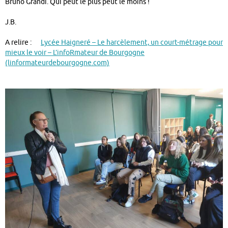
Bruno Grandi. Qui peut le plus peut le moins !
J.B.
A relire :
Lycée Haigneré – Le harcèlement, un court-métrage pour
mieux le voir – L’infoRmateur de Bourgogne
(linformateurdebourgogne.com)