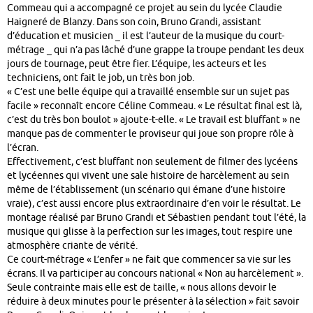
Commeau qui a accompagné ce projet au sein du lycée Claudie
Haigneré de Blanzy. Dans son coin, Bruno Grandi, assistant
d’éducation et musicien _ il est l’auteur de la musique du court-
métrage _ qui n’a pas lâché d’une grappe la troupe pendant les deux
jours de tournage, peut être fier. L’équipe, les acteurs et les
techniciens, ont fait le job, un très bon job.
« C’est une belle équipe qui a travaillé ensemble sur un sujet pas
facile » reconnaît encore Céline Commeau. « Le résultat final est là,
c’est du très bon boulot » ajoute-t-elle. « Le travail est bluffant » ne
manque pas de commenter le proviseur qui joue son propre rôle à
l’écran.
Effectivement, c’est bluffant non seulement de filmer des lycéens
et lycéennes qui vivent une sale histoire de harcèlement au sein
même de l’établissement (un scénario qui émane d’une histoire
vraie), c’est aussi encore plus extraordinaire d’en voir le résultat. Le
montage réalisé par Bruno Grandi et Sébastien pendant tout l’été, la
musique qui glisse à la perfection sur les images, tout respire une
atmosphère criante de vérité.
Ce court-métrage « L’enfer » ne fait que commencer sa vie sur les
écrans. Il va participer au concours national « Non au harcèlement ».
Seule contrainte mais elle est de taille, « nous allons devoir le
réduire à deux minutes pour le présenter à la sélection » fait savoir