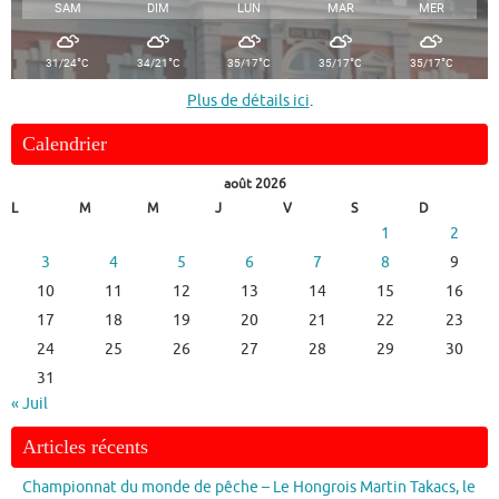
SAM
DIM
LUN
MAR
MER
°
°
°
°
°
31/24
C
34/21
C
35/17
C
35/17
C
35/17
C
Plus de détails ici
.
Calendrier
août 2026
L
M
M
J
V
S
D
1
2
3
4
5
6
7
8
9
10
11
12
13
14
15
16
17
18
19
20
21
22
23
24
25
26
27
28
29
30
31
« Juil
Articles récents
Championnat du monde de pêche – Le Hongrois Martin Takacs, le