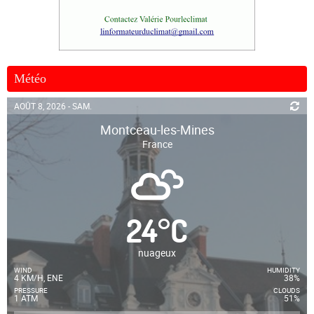
Météo
AOÛT 8, 2026 - SAM.
Montceau-les-Mines
France
24
°
C
nuageux
WIND
HUMIDITY
4 KM/H, ENE
38%
PRESSURE
CLOUDS
1 ATM
51%