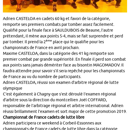
Adrien CASTELOA en cadets 60 kg et favori de la catégorie,
remporte ses premiers combats par tomber assez facilement.
Qualifié pour la finale face à SAULDUBOIS de Beaune, l’autre
prétendant, il mène aux points 5-4, mais se fait surprendre et perd
ème
par tomber. Il prend la 2
place qui le qualifie pour les
championnats de France en avril prochain.
Maxime CASTELOA, dans la catégorie des 41 kg remporte son
premier combat par grande supériorité. En finale il perd son combat
aux points sans jamais démériter face au bisontin MAGOMADOV. Il
faudra attendre pour savoir s’il sera repêché pour les championnats
de France au vu du nombre de participants.
Adrien CASTELOA, réussi son examen d’arbitre régional de lutte
olympique
C’est également à Chagny que s’est déroulé l’examen régional
d’arbitre sous la direction du montcellien Joël COFFARD,
responsable de l’arbitrage régional et arbitre international. Adrien
réussi brillamment l’examen et sort major de cette promotion 2019.
Championnat de France cadets de lutte libre
Adrien participera ce weekend à Corbeil-Essonnes aux
championnats de France cadets de lutte libre dans la catégorie