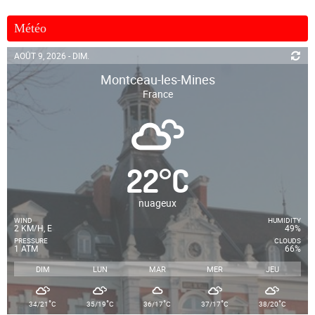
Météo
AOÛT 9, 2026 - DIM.
Montceau-les-Mines
France
22
°
C
nuageux
WIND
HUMIDITY
2 KM/H, E
49%
PRESSURE
CLOUDS
1 ATM
66%
DIM
LUN
MAR
MER
JEU
°
°
°
°
°
34/21
C
35/19
C
36/17
C
37/17
C
38/20
C