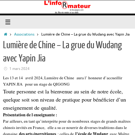
Passer
au
contenu
Accueil
Associations
Lumière de Chine – La grue du Wudang avec Yapin Jia
Lumière de Chine – La grue du Wudang
avec Yapin Jia
1 mars 2024
Les 13 et 14 avril 2024, Lumière de Chine aura l’ honneur d’accueillir
YAPIN JIA pour un stage de QIGONG
Toute personne est la bienvenue au sein de notre école,
quelque soit son niveau de pratique pour bénéficier d’un
enseignement de qualité.
Présentation de l enseignante :
Par ailleurs, en tant qu’interprète pour de nombreux stages de grands maîtres
chinois invités en France, elle a su ce nourrir de diverses traditions dans le
des arts énergétiques
l’école de Wudang
domaine
: celles de
avec Maître