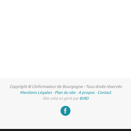
Copyright © L'informateur de Bourgogne - Tous droits réservés
Mentions Légales
-
Plan du site
-
A propos
-
Contact
Site créé et géré par
BIRD