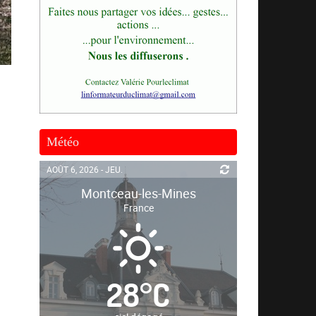
Météo
AOÛT 6, 2026 - JEU.
Montceau-les-Mines
France
28
°
C