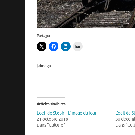
Partager :
J’aime ça :
Articles similaires
L’oeil de Steph – L’image du jour
L’oeil de 
21 octobre 2018
30 décem
Dans "Culture"
Dans "Cul