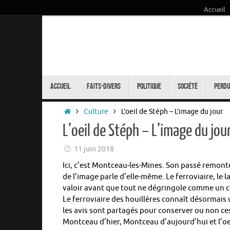
Accueil
Passer
au
contenu
Passer
au
Accueil
Faits-Divers
Politique
Société
Perdu
contenu
Accueil
Culture
L’oeil de Stéph – L’image du jour
L’oeil de Stéph – L’image du jou
11 juin 2018
Ici, c’est Montceau-les-Mines. Son passé remonte 
de l’image parle d’elle-même. Le ferroviaire, le 
valoir avant que tout ne dégringole comme un c
Le ferroviaire des houillères connaît désormais
les avis sont partagés pour conserver ou non ces
Montceau d’hier, Montceau d’aujourd’hui et l’oe