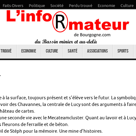
Faits-Divers
Politique
Société
Perdu trouvé
Economie
Culture
 trouvé
Economie
Culture
Santé
Associations
Sports
r
à la surface, toujours présent et s’élève vers le futur. La symboli
lavoir des Chavannes, la centrale de Lucy sont des arguments à faire
hâteau de cartes.
 une seconde vie avec le Mecateamcluster. Quant au lavoir et à Luc
 fleurons de ferraille et de béton.
il de Stéph pour la mémoire. Une mine d’histoires.