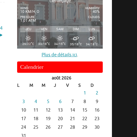
ciel dégagé
WIND
HUMIDITY
10 KM/H, O
40%
PRESSURE
CLOUDS
1.01 ATM
-
14
JEU
VEN
SAM
DIM
LUN
°
°
°
°
°
29/22
C
33/18
C
34/15
C
35/18
C
34/18
C
Plus de détails ici
.
Calendrier
août 2026
L
M
M
J
V
S
D
1
2
3
4
5
6
7
8
9
10
11
12
13
14
15
16
17
18
19
20
21
22
23
24
25
26
27
28
29
30
31