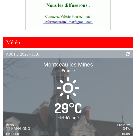
Météo
AOÛT 6, 2026 - JEU.
Montceau-les-Mines
France
29
°
C
ciel dégagé
WIND
HUMIDITY
11 KM/H, ONO
34%
PRESSURE
CLOUDS