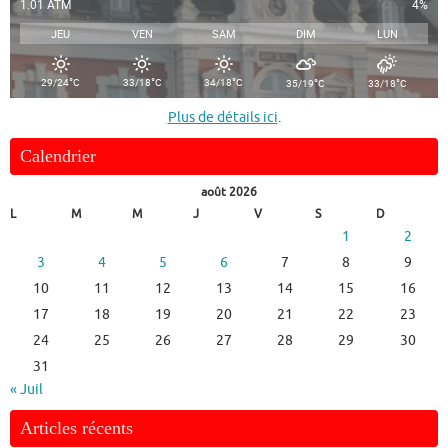
1.01 ATM
4%
JEU
VEN
SAM
DIM
LUN
°
°
°
°
°
29/24
C
33/18
C
34/18
C
35/19
C
33/18
C
Plus de détails ici
.
Calendrier
août 2026
L
M
M
J
V
S
D
1
2
3
4
5
6
7
8
9
10
11
12
13
14
15
16
17
18
19
20
21
22
23
24
25
26
27
28
29
30
31
« Juil
Articles récents