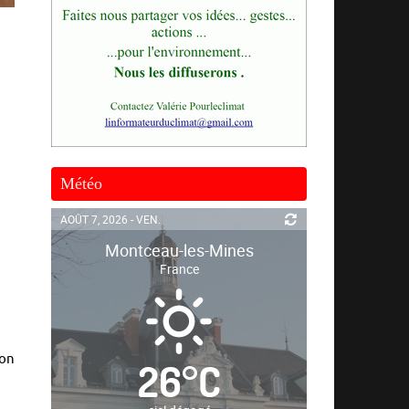
Météo
AOÛT 7, 2026 - VEN.
Montceau-les-Mines
France
non
26
°
C