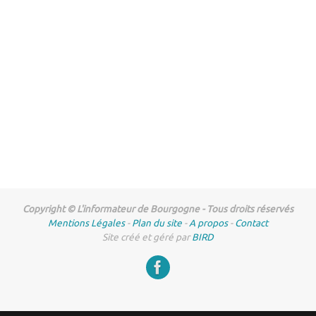
Copyright © L'informateur de Bourgogne - Tous droits réservés
Mentions Légales
-
Plan du site
-
A propos
-
Contact
Site créé et géré par
BIRD