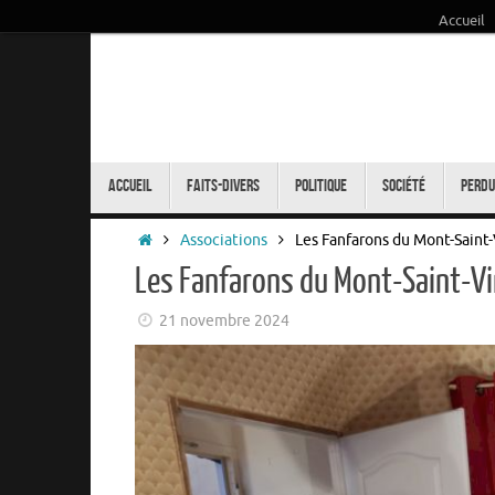
Accueil
Passer
au
contenu
Passer
au
Accueil
Faits-Divers
Politique
Société
Perdu
contenu
Accueil
Associations
Les Fanfarons du Mont-Saint-
Les Fanfarons du Mont-Saint-Vi
21 novembre 2024