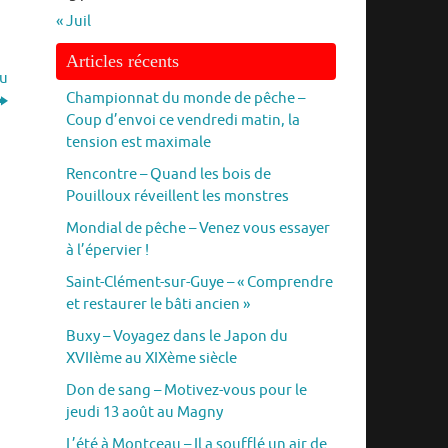
« Juil
Articles récents
au
Championnat du monde de pêche –
Coup d’envoi ce vendredi matin, la
tension est maximale
Rencontre – Quand les bois de
Pouilloux réveillent les monstres
Mondial de pêche – Venez vous essayer
à l’épervier !
Saint-Clément-sur-Guye – « Comprendre
et restaurer le bâti ancien »
Buxy – Voyagez dans le Japon du
XVIIème au XIXème siècle
Don de sang – Motivez-vous pour le
jeudi 13 août au Magny
L’été à Montceau – Il a soufflé un air de