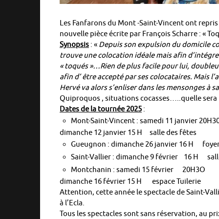
Les Fanfarons du Mont -Saint-Vincent ont repris 
nouvelle pièce écrite par François Scharre : « To
Synopsis
: «
Depuis son expulsion du domicile con
trouve une colocation idéale mais afin d’intégrer 
« toqués »…Rien de plus facile pour lui, doubleur
afin d’ être accepté par ses colocataires. Mais l
Hervé va alors s’enliser dans les mensonges à sa
Quiproquos , situations cocasses…..quelle sera l
Dates de la tournée 2025
:
Mont-Saint-Vincent : samedi 11 janvier 20H3
dimanche 12 janvier 15 H salle des fêtes
Gueugnon : dimanche 26 janvier 16 H foyer
Saint-Vallier : dimanche 9 février 16 H sa
Montchanin : samedi 15 février 20H3O
dimanche 16 février 15 H espace Tuilerie
Attention, cette année le spectacle de Saint-Val
à l’Ecla.
Tous les spectacles sont sans réservation, au pr