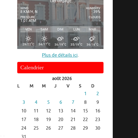
ciel dégagé
WIND
HUMIDITY
8 KM/H, N
39%
PRESSURE
CLOUDS
1.01 ATM
-
VEN
SAM
DIM
LUN
MAR
°
°
°
°
°
29/22
C
34/17
C
36/19
C
35/19
C
36/16
C
Plus de détails ici
.
Calendrier
août 2026
L
M
M
J
V
S
D
1
2
3
4
5
6
7
8
9
10
11
12
13
14
15
16
17
18
19
20
21
22
23
24
25
26
27
28
29
30
31