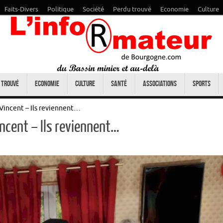
Faits-Divers
Politique
Société
Perdu trouvé
Economie
Culture
 trouvé
Economie
Culture
Santé
Associations
Sports
Vincent – Ils reviennent…
ncent – Ils reviennent…