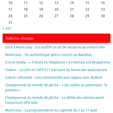
10
11
12
13
14
15
16
17
18
19
20
21
22
23
24
25
26
27
28
29
30
31
« Juil
Articles récents
L’été à Montceau – Il a soufflé un air de vacances au centre-ville
Montceau – Un authentique apéro-concert au Baraillot
Ciry-le-Noble – « Tribute to Téléphone » en illimité à la Briqueterie
Chalon – La LDH et l’AFPS 71 excluent du forum des associations
Guerre culturelle – Les communistes pas copains avec Bolloré
Championnat du monde de pêche – « On oublie un partenaire : le
poisson »
Championnat du monde de pêche – Le défilé des nations avant
l’ouverture officielle
Montceau – La programmation au Capitole du 5 au 11 août