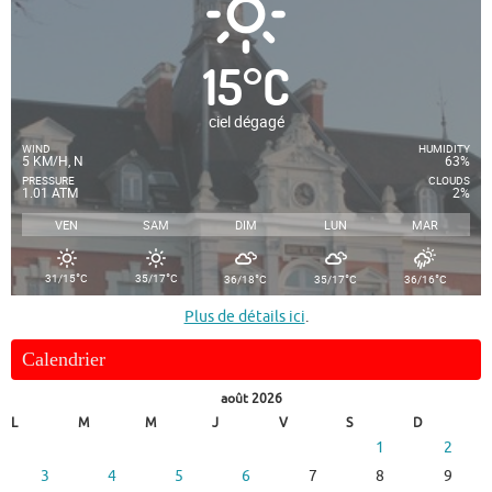
15
°
C
ciel dégagé
WIND
HUMIDITY
5 KM/H, N
63%
PRESSURE
CLOUDS
1.01 ATM
2%
VEN
SAM
DIM
LUN
MAR
°
°
°
°
°
31/15
C
35/17
C
36/18
C
35/17
C
36/16
C
Plus de détails ici
.
Calendrier
août 2026
L
M
M
J
V
S
D
1
2
3
4
5
6
7
8
9