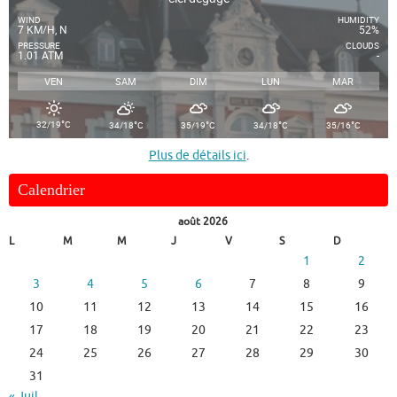
WIND
HUMIDITY
7 KM/H, N
52%
PRESSURE
CLOUDS
1.01 ATM
-
VEN
SAM
DIM
LUN
MAR
°
°
°
°
°
32/19
C
34/18
C
35/19
C
34/18
C
35/16
C
Plus de détails ici
.
Calendrier
août 2026
L
M
M
J
V
S
D
1
2
3
4
5
6
7
8
9
10
11
12
13
14
15
16
17
18
19
20
21
22
23
24
25
26
27
28
29
30
31
« Juil