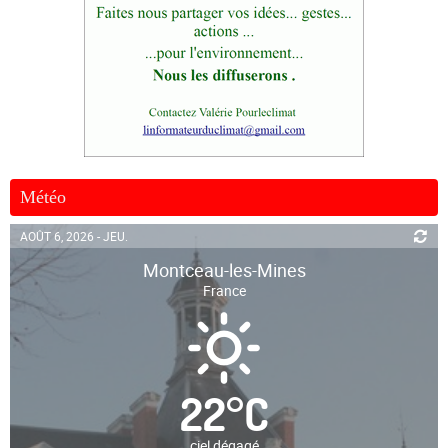
Météo
AOÛT 6, 2026 - JEU.
Montceau-les-Mines
France
22
°
C
ciel dégagé