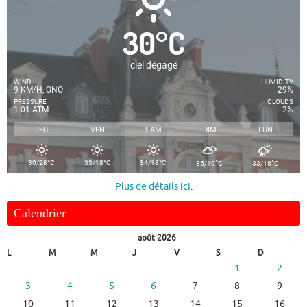
30
°
C
ciel dégagé
WIND
HUMIDITY
9 KM/H, ONO
29%
PRESSURE
CLOUDS
1.01 ATM
2%
JEU
VEN
SAM
DIM
LUN
°
°
°
°
°
30/28
C
33/18
C
34/18
C
35/19
C
33/18
C
Plus de détails ici
.
Calendrier
août 2026
L
M
M
J
V
S
D
1
2
3
4
5
6
7
8
9
10
11
12
13
14
15
16