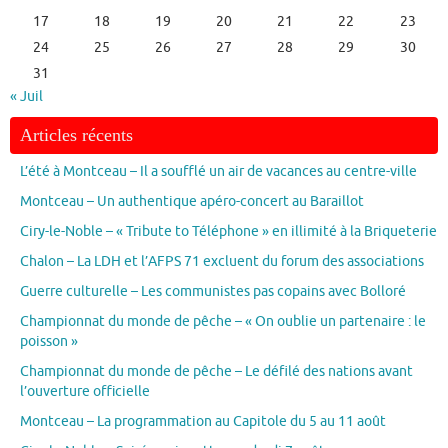
17
18
19
20
21
22
23
24
25
26
27
28
29
30
31
« Juil
Articles récents
L’été à Montceau – Il a soufflé un air de vacances au centre-ville
Montceau – Un authentique apéro-concert au Baraillot
Ciry-le-Noble – « Tribute to Téléphone » en illimité à la Briqueterie
Chalon – La LDH et l’AFPS 71 excluent du forum des associations
Guerre culturelle – Les communistes pas copains avec Bolloré
Championnat du monde de pêche – « On oublie un partenaire : le
poisson »
Championnat du monde de pêche – Le défilé des nations avant
l’ouverture officielle
Montceau – La programmation au Capitole du 5 au 11 août