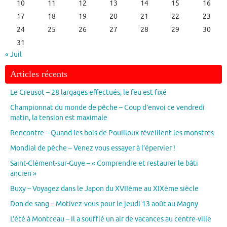
10
11
12
13
14
15
16
17
18
19
20
21
22
23
24
25
26
27
28
29
30
31
« Juil
Articles récents
Le Creusot – 28 largages effectués, le feu est fixé
Championnat du monde de pêche – Coup d’envoi ce vendredi
matin, la tension est maximale
Rencontre – Quand les bois de Pouilloux réveillent les monstres
Mondial de pêche – Venez vous essayer à l’épervier !
Saint-Clément-sur-Guye – « Comprendre et restaurer le bâti
ancien »
Buxy – Voyagez dans le Japon du XVIIème au XIXème siècle
Don de sang – Motivez-vous pour le jeudi 13 août au Magny
L’été à Montceau – Il a soufflé un air de vacances au centre-ville