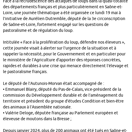
Face à la recrudescence des attaques de loups dans la quasi-totalité
des départements français et plus particulièrement en Saône-et-
Loire, une journée thématique a été organisée ce lundi 19 mai à
l’initiative de Aurélien Dutremble, député de la 3e circonscription
de Saône-et-Loire, fortement engagé sur les questions de
pastoralisme et de régulation du loup.
Intitulée « Face à la prolifération du loup, défendre nos éleveurs »,
cette journée visait à alerter sur l’urgence de la situation et à
rappeler la nécessité, pour le Gouvernement et en particulier pour
le ministère de l’Agriculture d’apporter des réponses concrètes,
rapides et durables à une crise qui menace directement l’élevage et
le pastoralisme français.
Le député de l’Autunois-Morvan était accompagné de :
• Emmanuel Blairy, député du Pas-de-Calais, vice-président de la
commission du Développement durable et de l’aménagement du
territoire et président du groupe d’études Condition et bien-être
des animaux à l’Assemblée nationale.
• Valérie Deloge, députée française au Parlement européen et
éleveuse de moutons dans la Bresse ;
Depuis janvier 2024, plus de 200 animaux ont été tués en Saône-et-