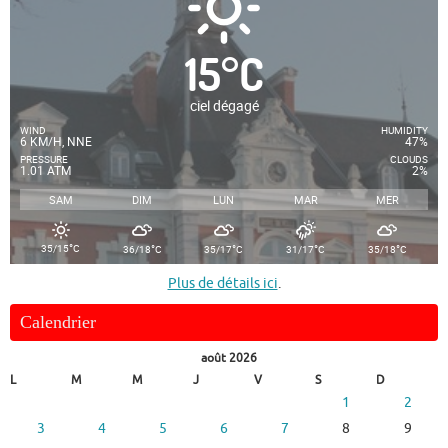
15
°
C
ciel dégagé
WIND
HUMIDITY
6 KM/H, NNE
47%
PRESSURE
CLOUDS
1.01 ATM
2%
SAM
DIM
LUN
MAR
MER
°
°
°
°
°
35/15
C
36/18
C
35/17
C
31/17
C
35/18
C
Plus de détails ici
.
Calendrier
août 2026
L
M
M
J
V
S
D
1
2
3
4
5
6
7
8
9