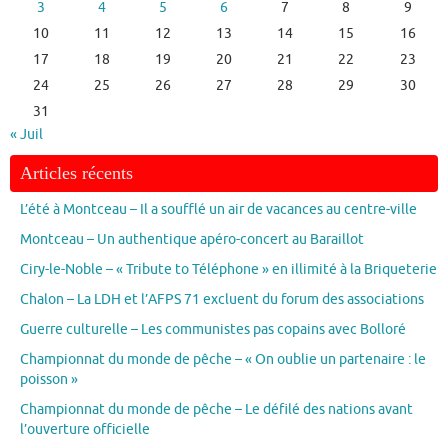
3
4
5
6
7
8
9
10
11
12
13
14
15
16
17
18
19
20
21
22
23
24
25
26
27
28
29
30
31
« Juil
Articles récents
L’été à Montceau – Il a soufflé un air de vacances au centre-ville
Montceau – Un authentique apéro-concert au Baraillot
Ciry-le-Noble – « Tribute to Téléphone » en illimité à la Briqueterie
Chalon – La LDH et l’AFPS 71 excluent du forum des associations
Guerre culturelle – Les communistes pas copains avec Bolloré
Championnat du monde de pêche – « On oublie un partenaire : le
poisson »
Championnat du monde de pêche – Le défilé des nations avant
l’ouverture officielle