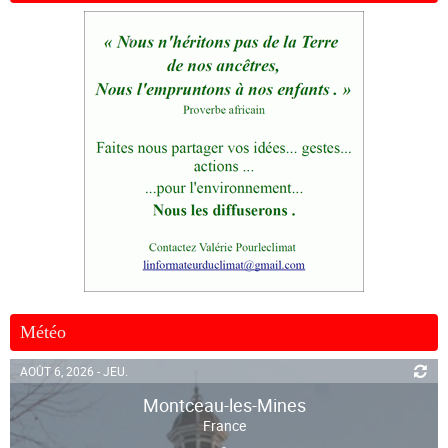
Météo
AOÛT 6, 2026 - JEU.
Montceau-les-Mines
France