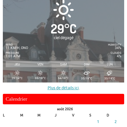
29
°
C
ciel dégagé
WIND
HUMIDITY
11 KM/H, ONO
34%
PRESSURE
CLOUDS
1.01 ATM
4%
JEU
VEN
SAM
DIM
LUN
°
°
°
°
°
29/24
C
33/18
C
34/18
C
35/19
C
33/18
C
Plus de détails ici
.
Calendrier
août 2026
L
M
M
J
V
S
D
1
2